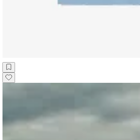
Remera Be Ready
$ 1.097
$ 1.290