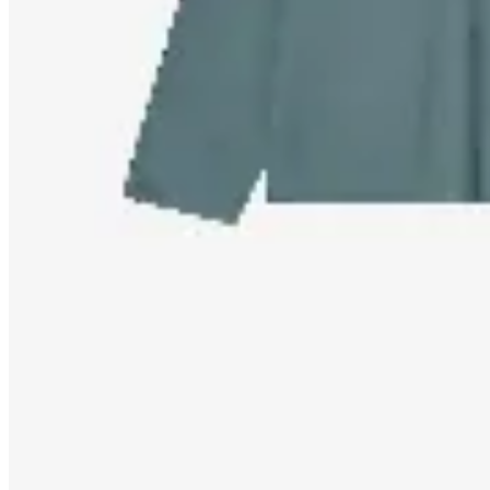
Remera Manga Larga Retrofish
$ 1.267
$ 1.490