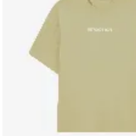
Yamba
Remera Level