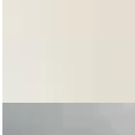
Yamba
Short John John
$ 1.692
$ 1.990