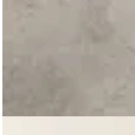
Yamba
Bottom Magnolia
$ 672
$ 790