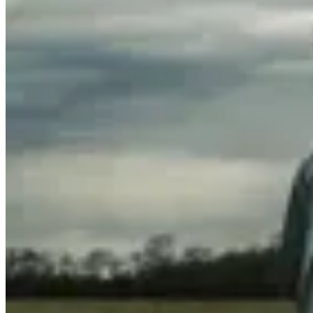
Yamba
Remera SuperRetro