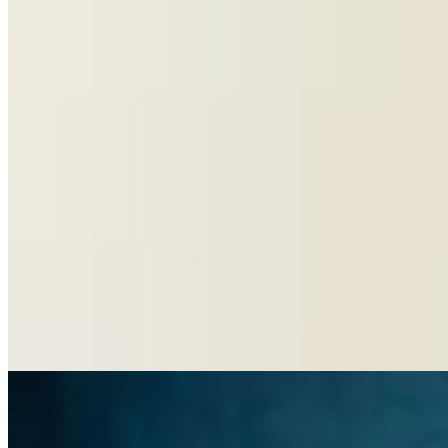
Yamba
Buzo Mexicano con Capucha
$ 2.457
$ 2.890