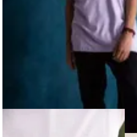
Yamba
Remera Bless
$ 1.097
$ 1.290