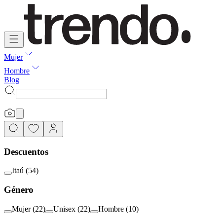
Mujer
Hombre
Blog
Descuentos
Itaú
(
54
)
Género
Mujer
(
22
)
Unisex
(
22
)
Hombre
(
10
)