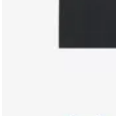
Remera SuperRetro
$ 1.097
$ 1.290