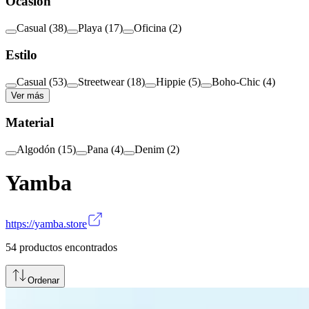
Ocasión
Casual
(
38
)
Playa
(
17
)
Oficina
(
2
)
Estilo
Casual
(
53
)
Streetwear
(
18
)
Hippie
(
5
)
Boho-Chic
(
4
)
Ver más
Material
Algodón
(
15
)
Pana
(
4
)
Denim
(
2
)
Yamba
https://yamba.store
54
productos encontrados
Ordenar