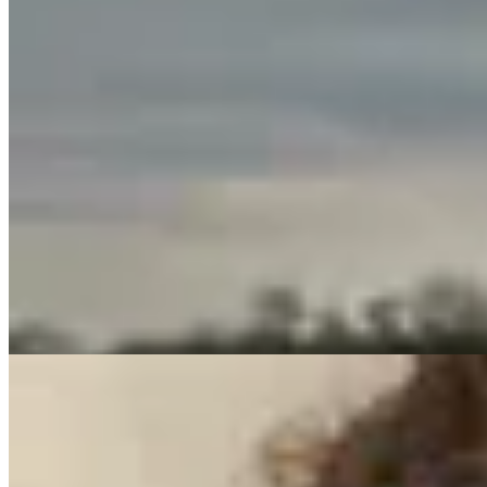
Yamba
Remera Trip
$ 1.097
$ 1.290