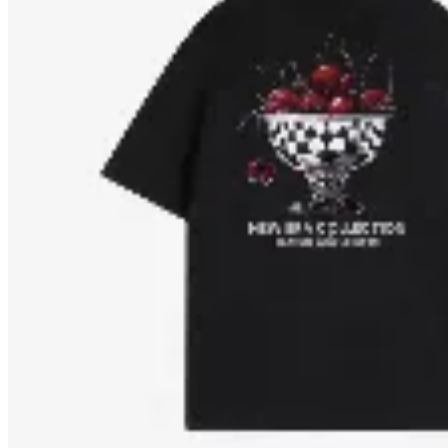
Yamba
Remera Retrofish New Era Collection