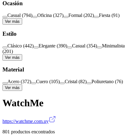
Ocasión
Casual
(
794
)
Oficina
(
327
)
Formal
(
202
)
Fiesta
(
91
)
Ver más
Estilo
Clásico
(
442
)
Elegante
(
390
)
Casual
(
354
)
Minimalista
(
201
)
Ver más
Material
Acero
(
372
)
Cuero
(
105
)
Cristal
(
82
)
Poliuretano
(
76
)
Ver más
WatchMe
https://watchme.com.uy
801
productos encontrados