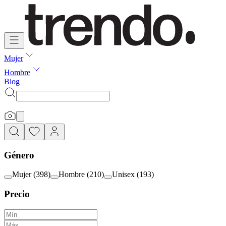
Mujer
Hombre
Blog
Género
Mujer
(
398
)
Hombre
(
210
)
Unisex
(
193
)
Precio