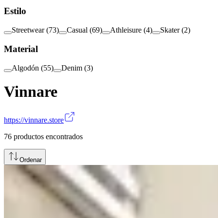
Estilo
Streetwear
(
73
)
Casual
(
69
)
Athleisure
(
4
)
Skater
(
2
)
Material
Algodón
(
55
)
Denim
(
3
)
Vinnare
https://vinnare.store
76
productos encontrados
Ordenar