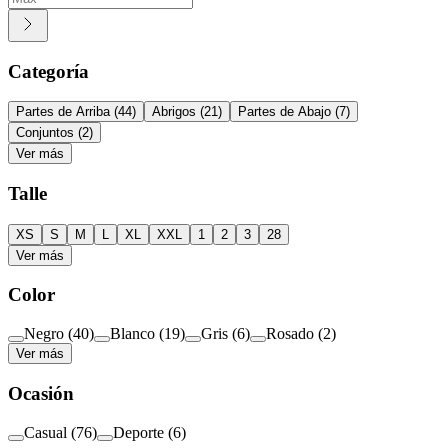
Categoría
Partes de Arriba
(
44
)
Abrigos
(
21
)
Partes de Abajo
(
7
)
Conjuntos
(
2
)
Ver más
Talle
XS
S
M
L
XL
XXL
1
2
3
28
Ver más
Color
Negro
(
40
)
Blanco
(
19
)
Gris
(
6
)
Rosado
(
2
)
Ver más
Ocasión
Casual
(
76
)
Deporte
(
6
)