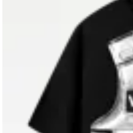
17
% OFF
Vinnare
Remera Armored
$ 1.390