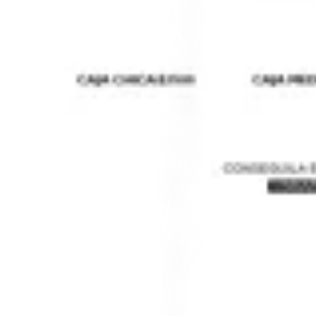
Vinnare
Bermuda Onyx
$ 2.490
$ 1.500