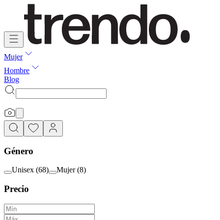
Mujer
Hombre
Blog
Género
Unisex
(
68
)
Mujer
(
8
)
Precio