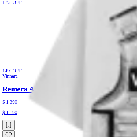
17
% OFF
14
% OFF
Vinnare
Remera Armored
$ 1.390
$ 1.190