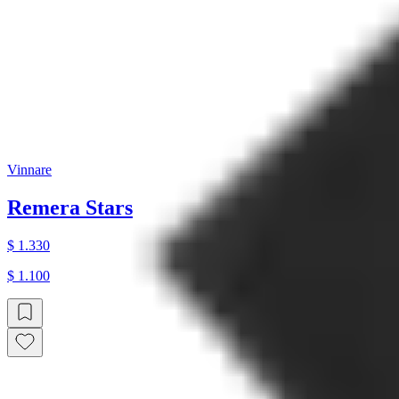
Vinnare
Remera Stars
$ 1.330
$ 1.100