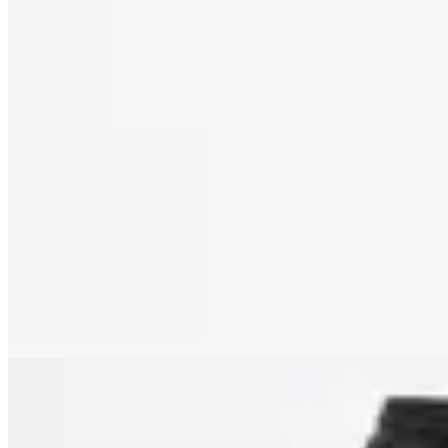
14
% OFF
Vinnare
Pantalon Deportivo Baggy
$ 2.300
$ 2.090