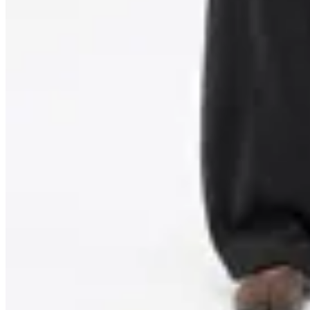
Vinnare
Pantalon Deportivo Baggy
$ 2.490
$ 2.090