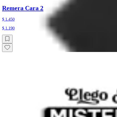
Remera Cara 2
$ 1.450
$ 1.190
14
% OFF