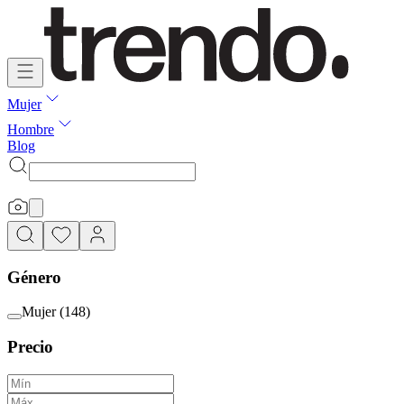
Mujer
Hombre
Blog
Género
Mujer
(
148
)
Precio