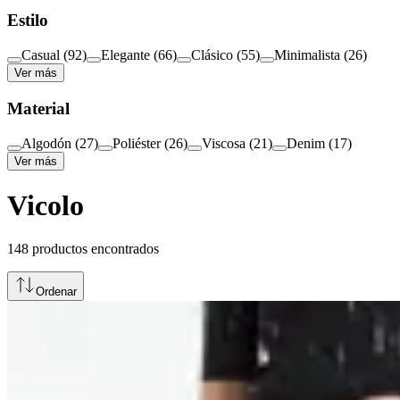
Estilo
Casual
(
92
)
Elegante
(
66
)
Clásico
(
55
)
Minimalista
(
26
)
Ver más
Material
Algodón
(
27
)
Poliéster
(
26
)
Viscosa
(
21
)
Denim
(
17
)
Ver más
Vicolo
148
productos encontrados
Ordenar