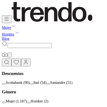
Mujer
Hombre
Blog
Descuentos
Scotiabank
(
90
)
Itaú
(
54
)
Santander
(
51
)
Género
Mujer
(
1.187
)
Hombre
(
2
)