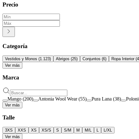
Precio
Categoría
Vestidos y Monos
(
1.123
)
Abrigos
(
25
)
Conjuntos
(
6
)
Ropa Interior
(
4
Ver más
Marca
Mango
(
200
)
Antonia Wool Wear
(
55
)
Pura Lana
(
38
)
Poloni
Ver más
Talle
3XS
XXS
XS
XS/S
S
S/M
M
M/L
L
L/XL
Ver más