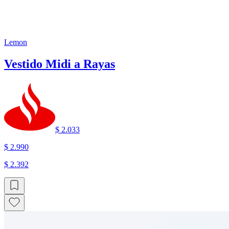
Lemon
Vestido Midi a Rayas
$ 2.033
$ 2.990
$ 2.392