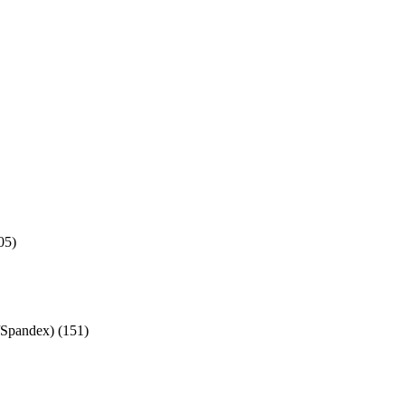
05
)
/Spandex)
(
151
)