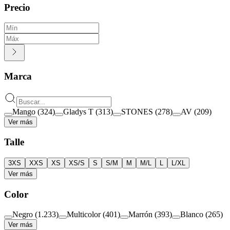
Precio
Marca
Mango
(
324
)
Gladys T
(
313
)
STONES
(
278
)
AV
(
209
)
Ver más
Talle
3XS
XXS
XS
XS/S
S
S/M
M
M/L
L
L/XL
Ver más
Color
Negro
(
1.233
)
Multicolor
(
401
)
Marrón
(
393
)
Blanco
(
265
)
Ver más