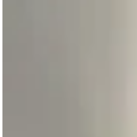
AV
Vestido Rim
$ 2.990
$ 690