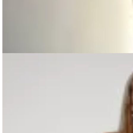
Vestido Shine
$ 2.990
$ 650
50
% OFF