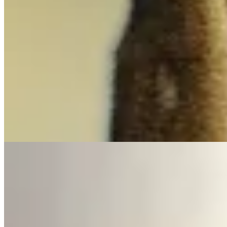
Mango
Vestido Giady
$ 4.990
$ 2.490