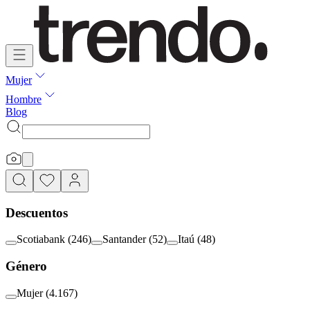
Mujer
Hombre
Blog
Descuentos
Scotiabank
(
246
)
Santander
(
52
)
Itaú
(
48
)
Género
Mujer
(
4.167
)