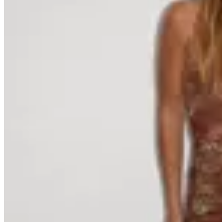
77
% OFF
MANTRA
Vestido Inara Microtul Forrado
$ 1.490