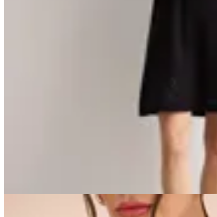
Lolita
Vestido Tejido Calado
$ 2.797
$ 3.290