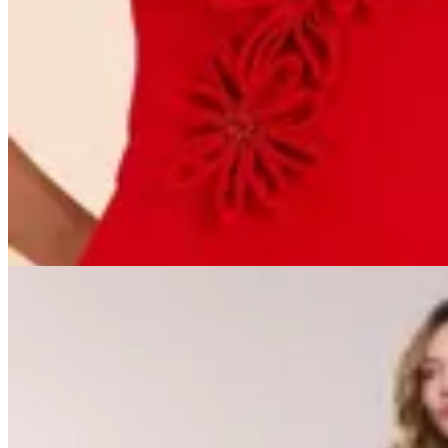
Karech Elixir
Vestido Largo Crepe Dhalia
$ 52.200