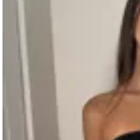
78
% OFF
AV
Vestido Lia
$ 2.990