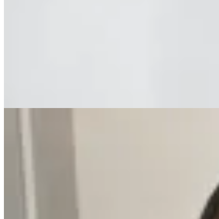
AV
Vestido Mun
$ 4.290