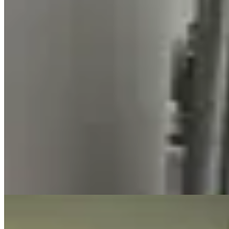
AV
Vestido Nuit
$ 2.990
$ 650