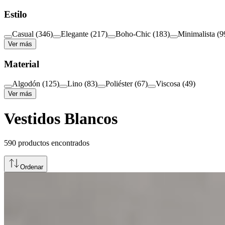
Estilo
Casual
(
346
)
Elegante
(
217
)
Boho-Chic
(
183
)
Minimalista
(
9
Ver más
Material
Algodón
(
125
)
Lino
(
83
)
Poliéster
(
67
)
Viscosa
(
49
)
Ver más
Vestidos Blancos
590
productos encontrados
Ordenar