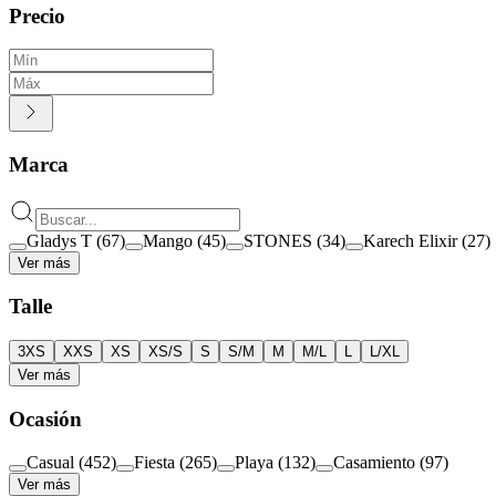
Precio
Marca
Gladys T
(
67
)
Mango
(
45
)
STONES
(
34
)
Karech Elixir
(
27
)
Ver más
Talle
3XS
XXS
XS
XS/S
S
S/M
M
M/L
L
L/XL
Ver más
Ocasión
Casual
(
452
)
Fiesta
(
265
)
Playa
(
132
)
Casamiento
(
97
)
Ver más