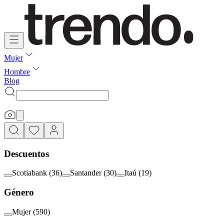
Mujer
Hombre
Blog
Descuentos
Scotiabank
(
36
)
Santander
(
30
)
Itaú
(
19
)
Género
Mujer
(
590
)