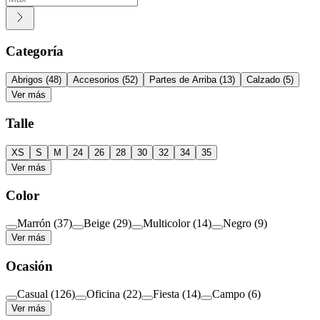
Categoría
Abrigos
(
48
)
Accesorios
(
52
)
Partes de Arriba
(
13
)
Calzado
(
5
)
Ver más
Talle
XS
S
M
24
26
28
30
32
34
35
Ver más
Color
Marrón
(
37
)
Beige
(
29
)
Multicolor
(
14
)
Negro
(
9
)
Ver más
Ocasión
Casual
(
126
)
Oficina
(
22
)
Fiesta
(
14
)
Campo
(
6
)
Ver más