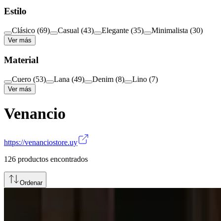
Estilo
Clásico
(
69
)
Casual
(
43
)
Elegante
(
35
)
Minimalista
(
30
)
Ver más
Material
Cuero
(
53
)
Lana
(
49
)
Denim
(
8
)
Lino
(
7
)
Ver más
Venancio
https://venanciostore.uy
126
productos encontrados
Ordenar