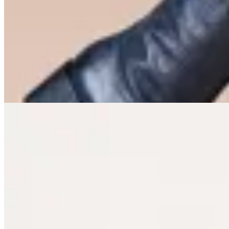
Valenka
Botas Aurora
$ 7.690