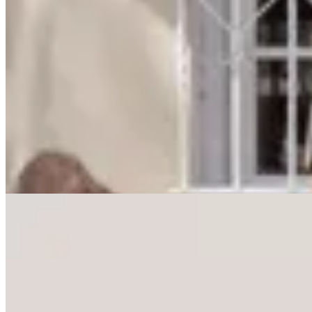
Valenka
Zuecos con estampado animal
$ 5.990