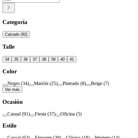
Categoría
Calzado
(
92
)
Talle
34
35
36
37
38
39
40
41
Color
Negro
(
34
)
Marrón
(
25
)
Plateado
(
8
)
Beige
(
7
)
Ver más
Ocasión
Casual
(
91
)
Fiesta
(
37
)
Oficina
(
5
)
Estilo
Casual
(
63
)
Elegante
(
29
)
Clásico
(
18
)
Western
(
14
)