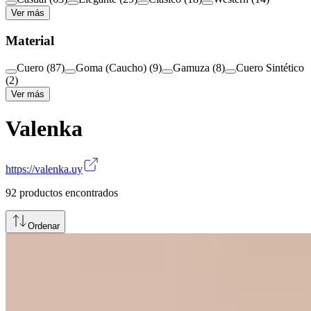
Ver más
Material
Cuero
(
87
)
Goma (Caucho)
(
9
)
Gamuza
(
8
)
Cuero Sintético
(
2
)
Ver más
Valenka
https://valenka.uy
92
productos encontrados
Ordenar