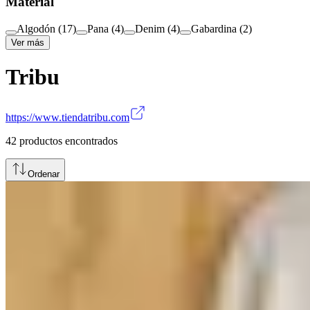
Material
Algodón
(
17
)
Pana
(
4
)
Denim
(
4
)
Gabardina
(
2
)
Ver más
Tribu
https://www.tiendatribu.com
42
productos encontrados
Ordenar