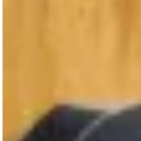
Tribu
Rompeviento Arena e Impermeable
$ 2.350
$ 1.990