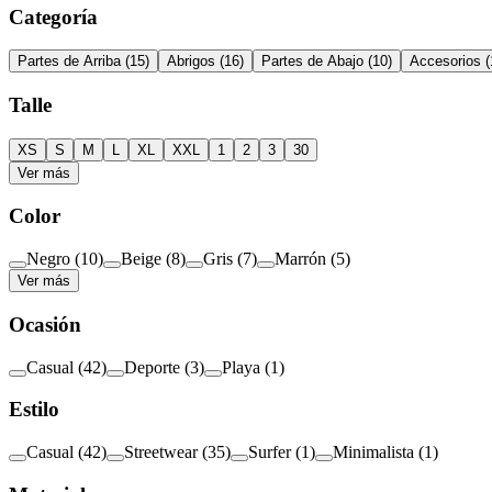
Categoría
Partes de Arriba
(
15
)
Abrigos
(
16
)
Partes de Abajo
(
10
)
Accesorios
(
Talle
XS
S
M
L
XL
XXL
1
2
3
30
Ver más
Color
Negro
(
10
)
Beige
(
8
)
Gris
(
7
)
Marrón
(
5
)
Ver más
Ocasión
Casual
(
42
)
Deporte
(
3
)
Playa
(
1
)
Estilo
Casual
(
42
)
Streetwear
(
35
)
Surfer
(
1
)
Minimalista
(
1
)