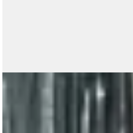
Zara
Top Encaje Efecto Doble
$ 1.490