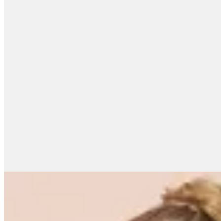
Zara
Top Drapeado Punto
$ 1.850