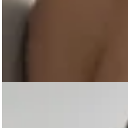
AV
Top Jules
$ 1.290