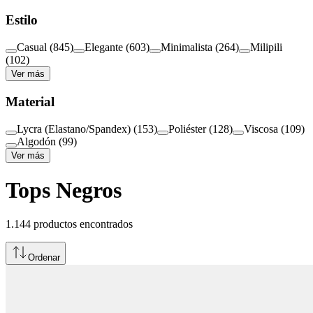
Estilo
Casual
(
845
)
Elegante
(
603
)
Minimalista
(
264
)
Milipili
(
102
)
Ver más
Material
Lycra (Elastano/Spandex)
(
153
)
Poliéster
(
128
)
Viscosa
(
109
)
Algodón
(
99
)
Ver más
Tops Negros
1.144
productos encontrados
Ordenar