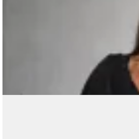
Touch ME
Top Zoe
$ 1.290