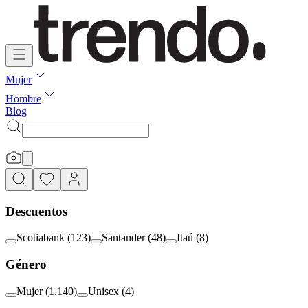
Mujer
Hombre
Blog
Descuentos
Scotiabank
(
123
)
Santander
(
48
)
Itaú
(
8
)
Género
Mujer
(
1.140
)
Unisex
(
4
)