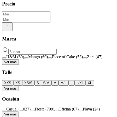
Precio
Marca
H&M
(
69
)
Mango
(
60
)
Piece of Cake
(
53
)
Zara
(
47
)
Ver más
Talle
XXS
XS
XS/S
S
S/M
M
M/L
L
L/XL
XL
Ver más
Ocasión
Casual
(
1.027
)
Fiesta
(
799
)
Oficina
(
67
)
Playa
(
24
)
Ver más