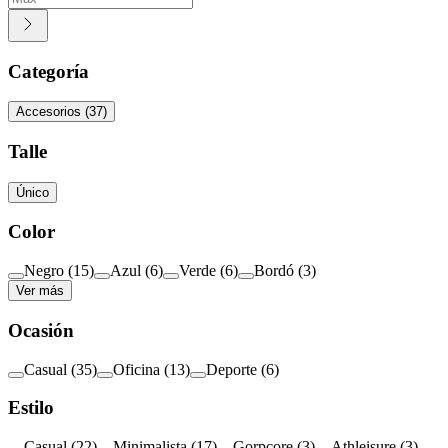
Categoría
Accesorios
(
37
)
Talle
Único
Color
Negro
(
15
)
Azul
(
6
)
Verde
(
6
)
Bordó
(
3
)
Ver más
Ocasión
Casual
(
35
)
Oficina
(
13
)
Deporte
(
6
)
Estilo
Casual
(
22
)
Minimalista
(
17
)
Gorpcore
(
3
)
Athleisure
(
3
)