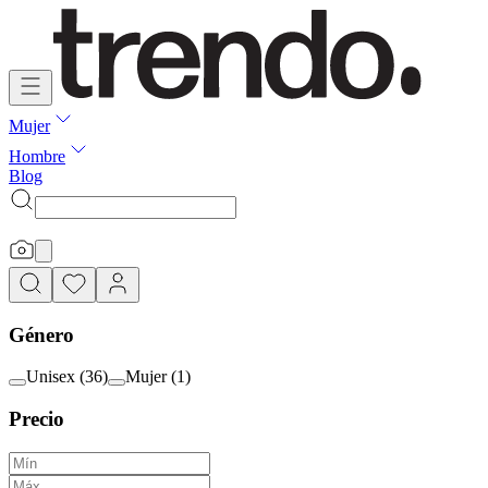
Mujer
Hombre
Blog
Género
Unisex
(
36
)
Mujer
(
1
)
Precio