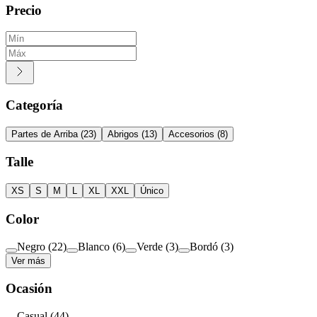
Precio
Categoría
Partes de Arriba
(
23
)
Abrigos
(
13
)
Accesorios
(
8
)
Talle
XS
S
M
L
XL
XXL
Único
Color
Negro
(
22
)
Blanco
(
6
)
Verde
(
3
)
Bordó
(
3
)
Ver más
Ocasión
Casual
(
44
)