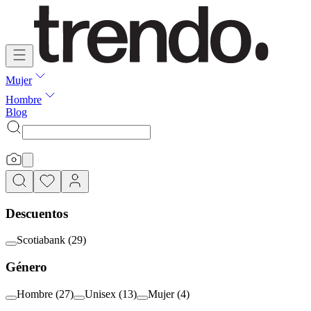
Mujer
Hombre
Blog
Descuentos
Scotiabank
(
29
)
Género
Hombre
(
27
)
Unisex
(
13
)
Mujer
(
4
)