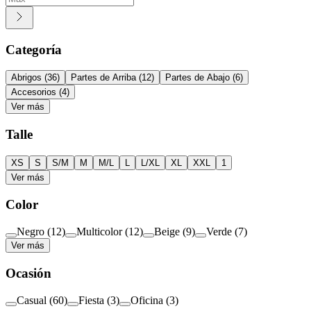
Categoría
Abrigos
(
36
)
Partes de Arriba
(
12
)
Partes de Abajo
(
6
)
Accesorios
(
4
)
Ver más
Talle
XS
S
S/M
M
M/L
L
L/XL
XL
XXL
1
Ver más
Color
Negro
(
12
)
Multicolor
(
12
)
Beige
(
9
)
Verde
(
7
)
Ver más
Ocasión
Casual
(
60
)
Fiesta
(
3
)
Oficina
(
3
)