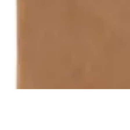
Terrano
Billetera Terrano de Cuero Nobuk
$ 990