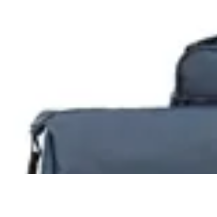
Terrano
Kit Horizon
$ 3.070
$ 2.790