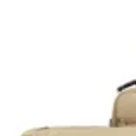
Terrano
Kit Horizon
$ 3.070