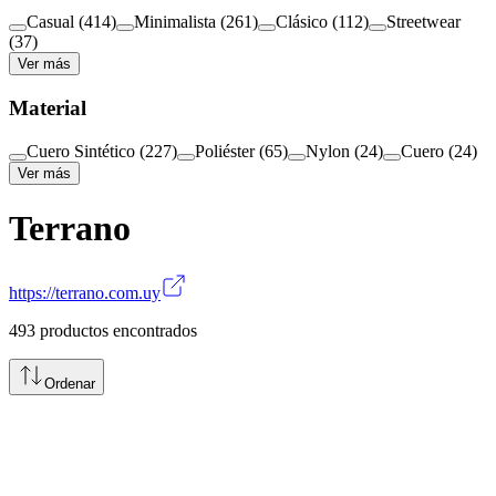
Casual
(
414
)
Minimalista
(
261
)
Clásico
(
112
)
Streetwear
(
37
)
Ver más
Material
Cuero Sintético
(
227
)
Poliéster
(
65
)
Nylon
(
24
)
Cuero
(
24
)
Ver más
Terrano
https://terrano.com.uy
493
productos encontrados
Ordenar