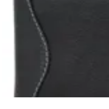
Terrano
Billetera Cuero con lomo
$ 990