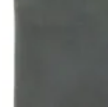
Terrano
Billetera Terrano de Cuero Nobuk
$ 990