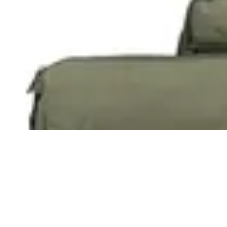
Terrano
Kit Horizon
$ 3.070
$ 2.790