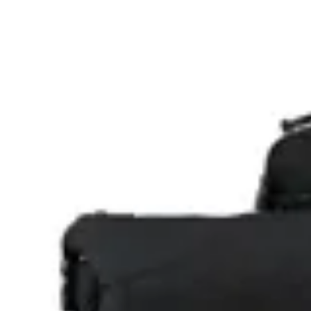
Terrano
Kit Horizon
$ 3.070
$ 2.790