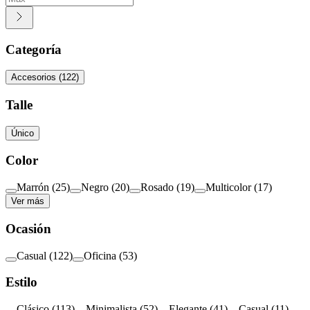
Categoría
Accesorios
(
122
)
Talle
Único
Color
Marrón
(
25
)
Negro
(
20
)
Rosado
(
19
)
Multicolor
(
17
)
Ver más
Ocasión
Casual
(
122
)
Oficina
(
53
)
Estilo
Clásico
(
113
)
Minimalista
(
52
)
Elegante
(
41
)
Casual
(
11
)