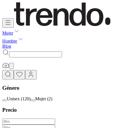
Mujer
Hombre
Blog
Género
Unisex
(
120
)
Mujer
(
2
)
Precio