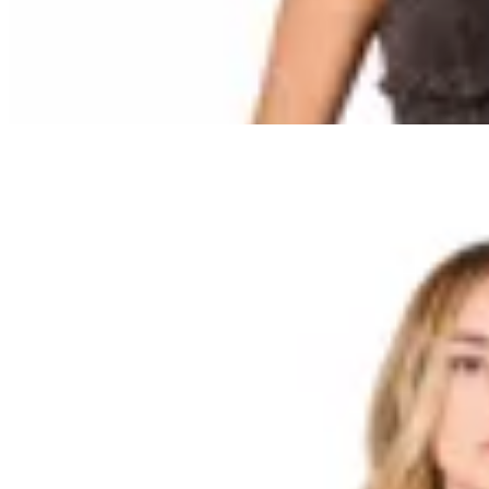
$ 2.600
26
% OFF