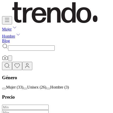
Mujer
Hombre
Blog
Género
Mujer
(
33
)
Unisex
(
26
)
Hombre
(
3
)
Precio