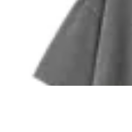
TEMBLAD
28
% OFF
Remera Do What You Love
$ 1.390