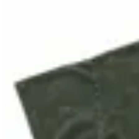
20
% OFF
TEMBLAD
Remera Temblad Semi Crop
$ 1.390