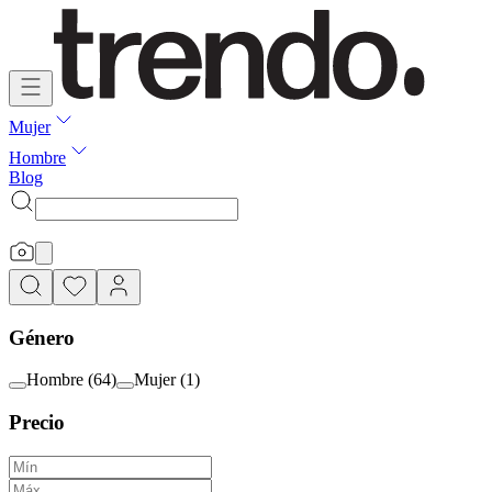
Mujer
Hombre
Blog
Género
Hombre
(
64
)
Mujer
(
1
)
Precio