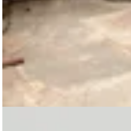
Sonsoles
Bota Urban
$ 11.008
$ 12.950