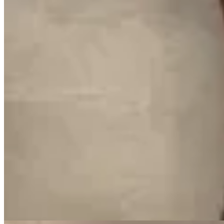
Sonsoles
Bota de montar dual
$ 11.730
$ 13.800