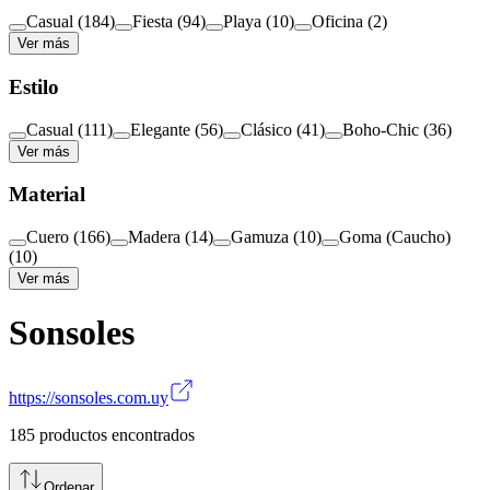
Casual
(
184
)
Fiesta
(
94
)
Playa
(
10
)
Oficina
(
2
)
Ver más
Estilo
Casual
(
111
)
Elegante
(
56
)
Clásico
(
41
)
Boho-Chic
(
36
)
Ver más
Material
Cuero
(
166
)
Madera
(
14
)
Gamuza
(
10
)
Goma (Caucho)
(
10
)
Ver más
Sonsoles
https://sonsoles.com.uy
185
productos encontrados
Ordenar