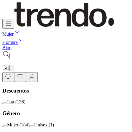
Mujer
Hombre
Blog
Descuentos
Itaú
(
136
)
Género
Mujer
(
184
)
Unisex
(
1
)