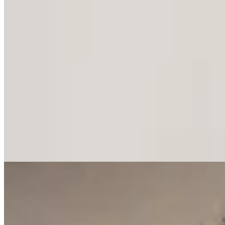
Sofia Buysan
Pantalón de Cuero Flare
$ 14.442
$ 16.990