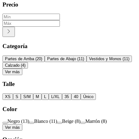
Precio
Categoría
Partes de Arriba
(
20
)
Partes de Abajo
(
11
)
Vestidos y Monos
(
11
)
Calzado
(
4
)
Ver más
Talle
XS
S
S/M
M
L
L/XL
35
40
Único
Color
Negro
(
13
)
Blanco
(
11
)
Beige
(
8
)
Marrón
(
8
)
Ver más