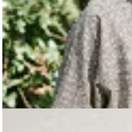
Sofia Buysan
Camisa Silene
$ 5.511
$ 6.483