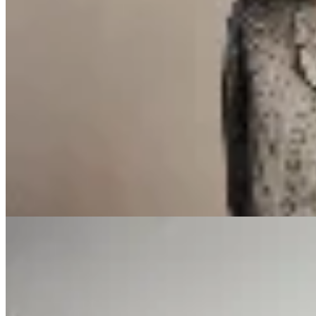
Sofia Buysan
Camisa Alba
$ 4.590
$ 5.400