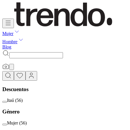
Mujer
Hombre
Blog
Descuentos
Itaú
(
56
)
Género
Mujer
(
56
)