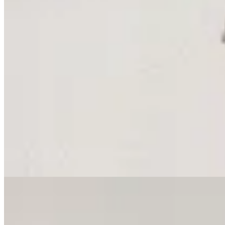
Sofia Buysan
Pantalón de Cuero Flare
$ 14.442
$ 16.990