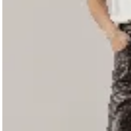
Sofia Buysan
Pantalón Vasto Cuero