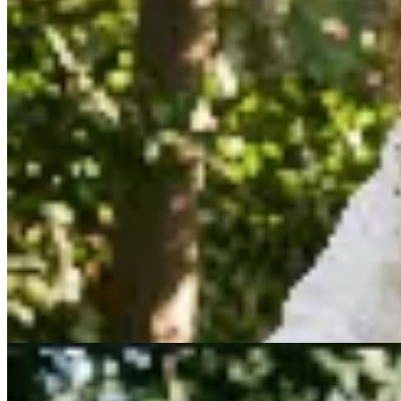
Sofia Buysan
Camisa Silene
$ 5.511
$ 6.483