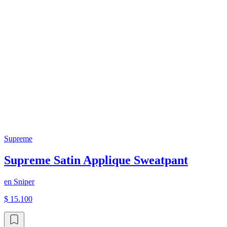
Supreme
Supreme Satin Applique Sweatpant
en
Sniper
$ 15.100