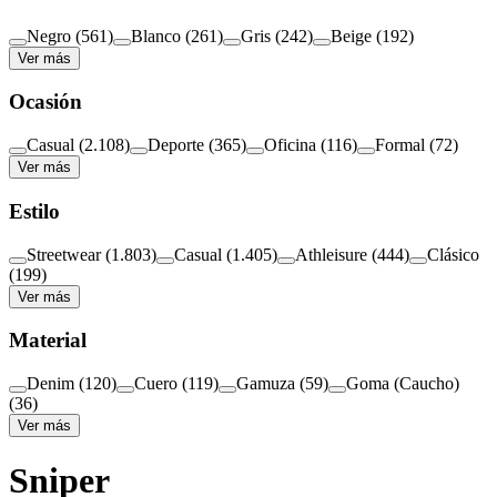
Negro
(
561
)
Blanco
(
261
)
Gris
(
242
)
Beige
(
192
)
Ver más
Ocasión
Casual
(
2.108
)
Deporte
(
365
)
Oficina
(
116
)
Formal
(
72
)
Ver más
Estilo
Streetwear
(
1.803
)
Casual
(
1.405
)
Athleisure
(
444
)
Clásico
(
199
)
Ver más
Material
Denim
(
120
)
Cuero
(
119
)
Gamuza
(
59
)
Goma (Caucho)
(
36
)
Ver más
Sniper