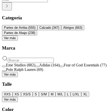
Categoría
Partes de Arriba
(
555
)
Calzado
(
347
)
Abrigos
(
663
)
Partes de Abajo
(
238
)
Ver más
Marca
Eme Studios
(
882
)
Adidas
(
164
)
Fear of God Essentials
(
77
)
Polo Ralph Lauren
(
69
)
Ver más
Talle
XXS
XS
XS/S
S
S/M
M
M/L
L
L/XL
XL
Ver más
Color