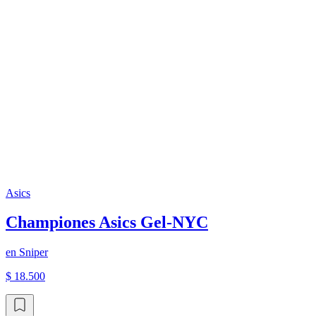
Asics
Championes Asics Gel-NYC
en
Sniper
$ 18.500