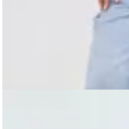
Seraphine
Pantalón Moss
$ 2.690