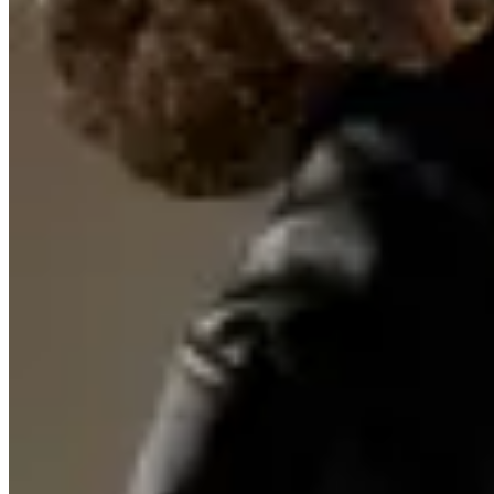
15
% OFF
Seraphine
Short Amie
$ 1.990