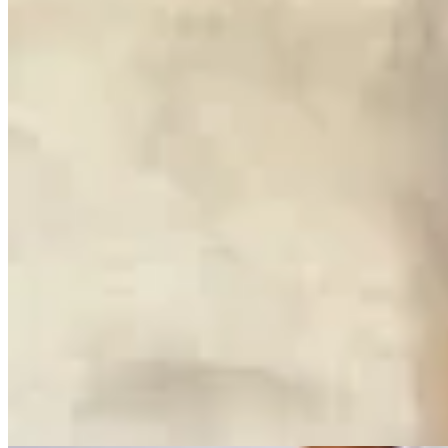
Seraphine
Vestido Sammie Corto
$ 2.490