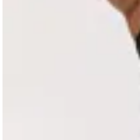
Seraphine
Top Giselle
$ 2.390
$ 2.032