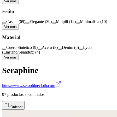
Ver más
Estilo
Casual
(
69
)
Elegante
(
39
)
Milipili
(
12
)
Minimalista
(
10
)
Ver más
Material
Cuero Sintético
(
9
)
Acero
(
8
)
Denim
(
6
)
Lycra
(Elastano/Spandex)
(
4
)
Ver más
Seraphine
https://www.seraphinecloth.com
97
productos encontrados
Ordenar