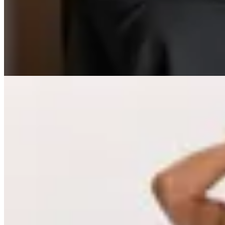
$ 2.490
$ 1.743