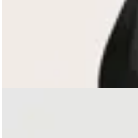
Seraphine
Top Saint
$ 1.890