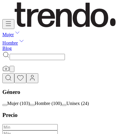
Mujer
Hombre
Blog
Género
Mujer
(
103
)
Hombre
(
100
)
Unisex
(
24
)
Precio