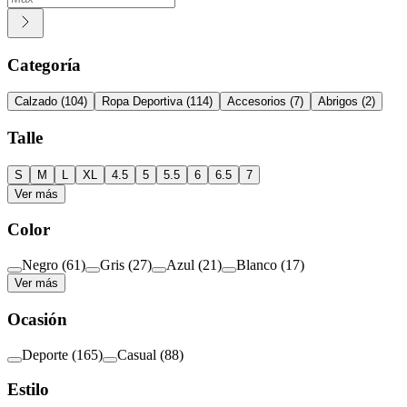
Categoría
Calzado
(
104
)
Ropa Deportiva
(
114
)
Accesorios
(
7
)
Abrigos
(
2
)
Talle
S
M
L
XL
4.5
5
5.5
6
6.5
7
Ver más
Color
Negro
(
61
)
Gris
(
27
)
Azul
(
21
)
Blanco
(
17
)
Ver más
Ocasión
Deporte
(
165
)
Casual
(
88
)
Estilo