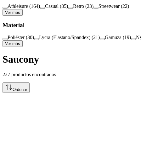
Athleisure
(
164
)
Casual
(
85
)
Retro
(
23
)
Streetwear
(
22
)
Ver más
Material
Poliéster
(
30
)
Lycra (Elastano/Spandex)
(
21
)
Gamuza
(
19
)
Ny
Ver más
Saucony
227
productos encontrados
Ordenar