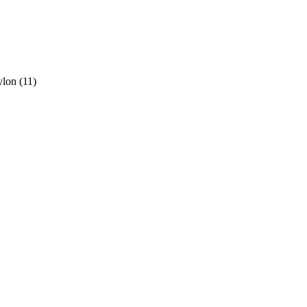
lon
(
11
)