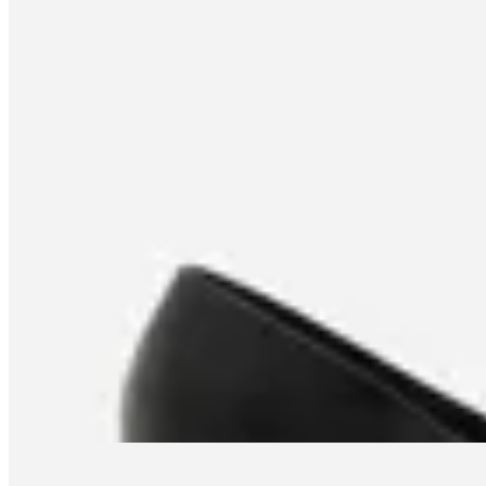
Satinato
Zapato Kitten Heel Satinato
en
Renner
$ 1.590