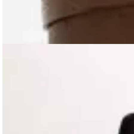
en
Renner
$ 699