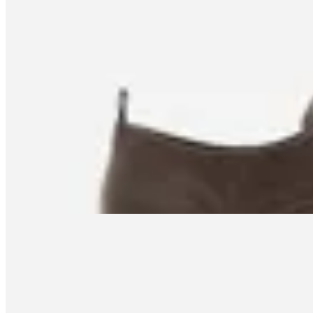
Satinato
Mocasín Dockside Satinato
en
Renner
$ 2.190