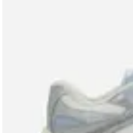
64
% OFF
Satinato
Championes con Recortes Metalizados
Satinato
en
Renner
$ 1.790