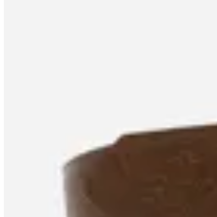
Satinato
Cinturón con textura y hebilla labrada