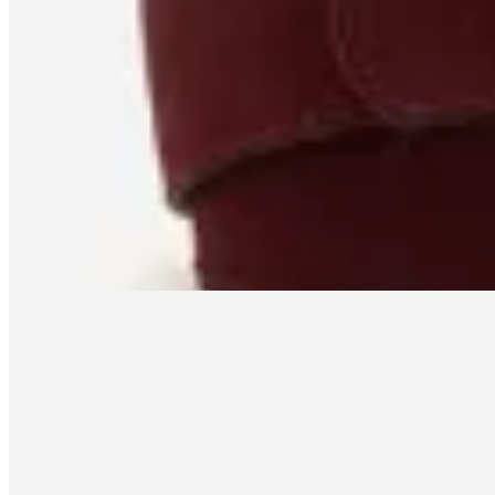
Satinato
Cinturón de cuero con hebilla metálica
en
Renner
$ 999