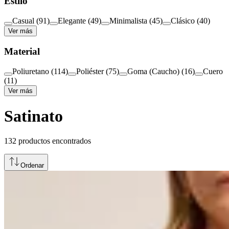
Estilo
Casual
(
91
)
Elegante
(
49
)
Minimalista
(
45
)
Clásico
(
40
)
Ver más
Material
Poliuretano
(
114
)
Poliéster
(
75
)
Goma (Caucho)
(
16
)
Cuero
(
11
)
Ver más
Satinato
132
productos encontrados
Ordenar