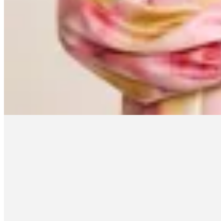
Satinato
Cartera Pequeña en PU
en
Renner
$ 1.590