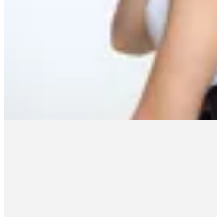
Satinato
Cartera Baguette con Hebillas
en
Renner
$ 1.590