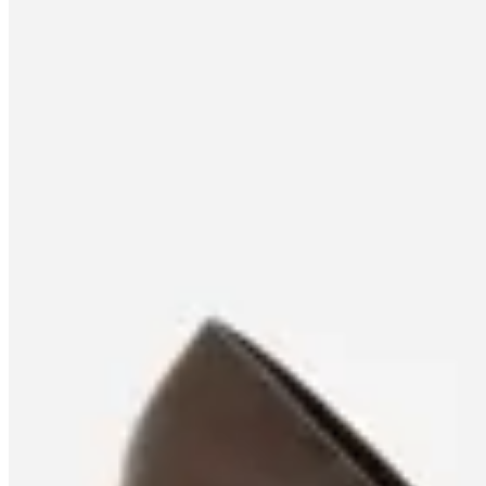
Satinato
Zapato Scarpin Satinato