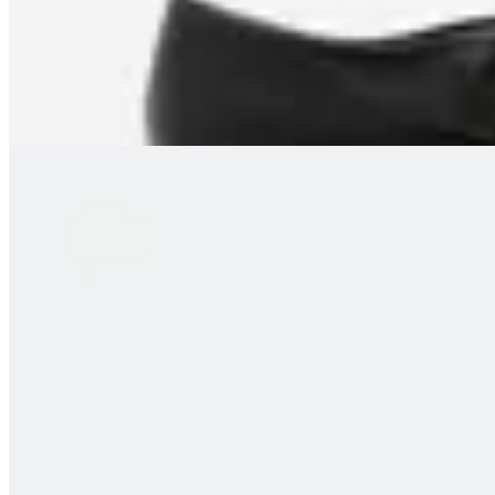
en
Renner
$ 2.190