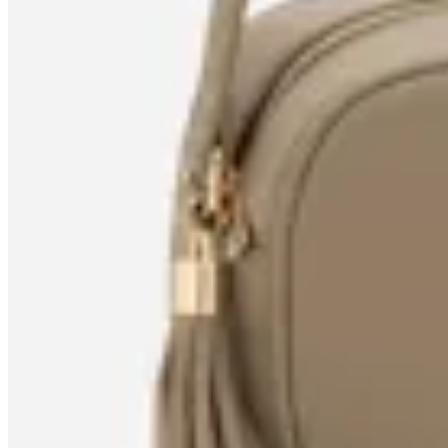
Satinato
Cartera Transversal con Borla
en
Renner
$ 999