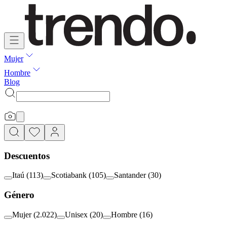
Mujer
Hombre
Blog
Descuentos
Itaú
(
113
)
Scotiabank
(
105
)
Santander
(
30
)
Género
Mujer
(
2.022
)
Unisex
(
20
)
Hombre
(
16
)