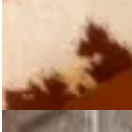
BONA
Sandalias Oia Classic
$ 8.700
$ 6.525
25
% OFF