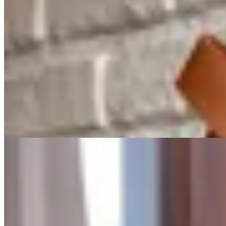
BONA
Sandalias Oia Classic
$ 8.700
$ 6.525
25
% OFF