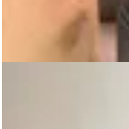
BONA
Sandalias Oia
$ 8.700
$ 6.525
25
% OFF