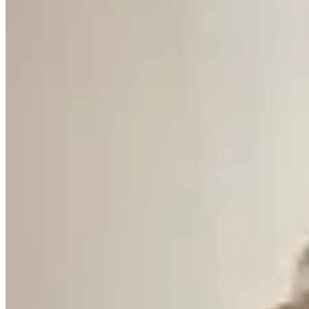
BONA
Sandalias Oia
$ 8.700