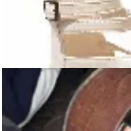
Amadora
Sandalias Brisa
$ 1.490
$ 790
80
% OFF