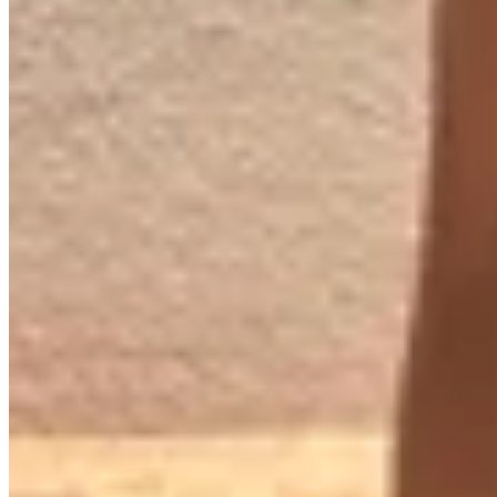
25
% OFF
BONA
Sandalias Solve
$ 8.700
$ 6.525