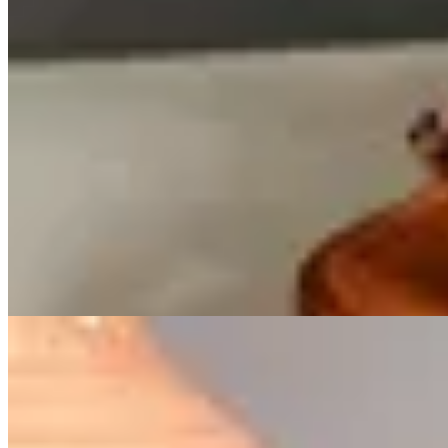
25
% OFF
BONA
Sandalias Oia
$ 8.700
$ 6.525
51
% OFF