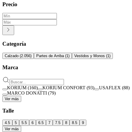
Precio
Categoría
Calzado
(
2.056
)
Partes de Arriba
(
1
)
Vestidos y Monos
(
1
)
Marca
KORIUM
(
160
)
KORIUM CONFORT
(
93
)
USAFLEX
(
88
)
MARCO DONATTI
(
79
)
Ver más
Talle
4.5
5
5.5
6
6.5
7
7.5
8
8.5
9
Ver más