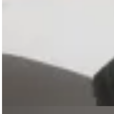
25
% OFF
BONA
Sandalias Loto
$ 7.900
$ 3.900