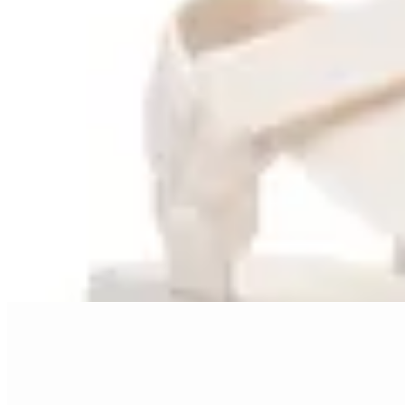
Azaleia
Sandalias Azaleia Olivia Plataforma
en
Stadium
$ 1.290