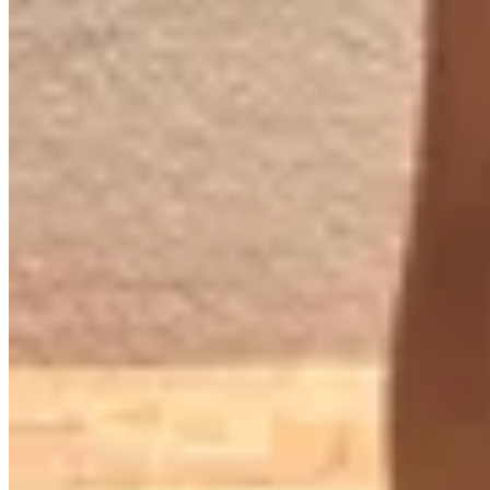
BONA
Sandalias Solve
$ 8.700
$ 6.525
25
% OFF