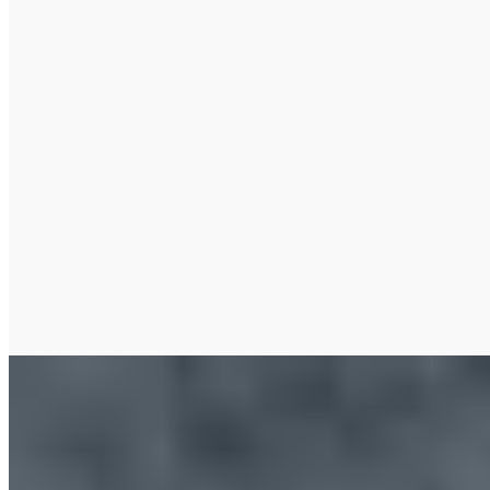
H&M
Sandalias con taco de yute
$ 2.199