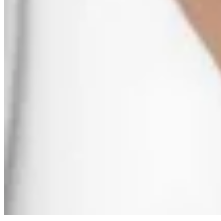
BELRRUS
Plataforma Tokio
$ 5.750
$ 4.290