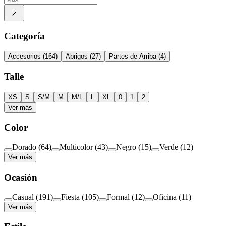
Categoría
Accesorios
(
164
)
Abrigos
(
27
)
Partes de Arriba
(
4
)
Talle
XS
S
S/M
M
M/L
L
XL
0
1
2
Ver más
Color
Dorado
(
64
)
Multicolor
(
43
)
Negro
(
15
)
Verde
(
12
)
Ver más
Ocasión
Casual
(
191
)
Fiesta
(
105
)
Formal
(
12
)
Oficina
(
11
)
Ver más