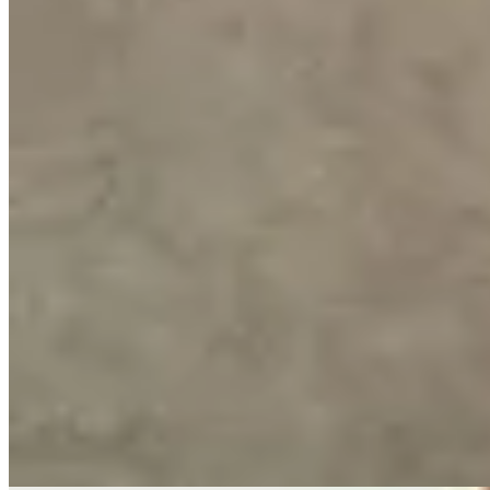
Ruah
Pulsera Lucca
$ 1.800