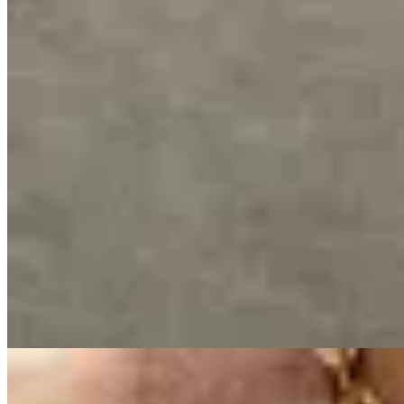
20
% OFF
Ruah
Pulsera Asti
$ 1.200