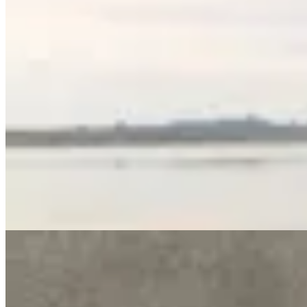
Ruah
Pañuelo Triangular Fasoleto
$ 4.200