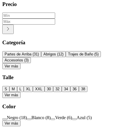
Precio
Categoría
Partes de Arriba
(
31
)
Abrigos
(
12
)
Trajes de Baño
(
5
)
Accesorios
(
3
)
Ver más
Talle
S
M
L
XL
XXL
30
32
34
36
38
Ver más
Color
Negro
(
18
)
Blanco
(
8
)
Verde
(
6
)
Azul
(
5
)
Ver más