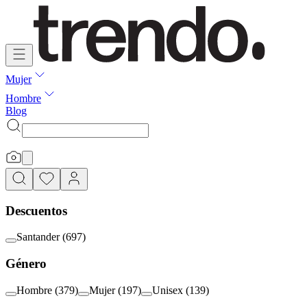
Mujer
Hombre
Blog
Descuentos
Santander
(
697
)
Género
Hombre
(
379
)
Mujer
(
197
)
Unisex
(
139
)