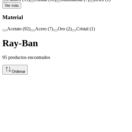
Ver más
Material
Acetato
(
92
)
Acero
(
7
)
Oro
(
2
)
Cristal
(
1
)
Ray-Ban
95
productos encontrados
Ordenar