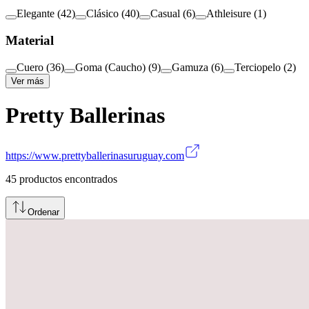
Elegante
(
42
)
Clásico
(
40
)
Casual
(
6
)
Athleisure
(
1
)
Material
Cuero
(
36
)
Goma (Caucho)
(
9
)
Gamuza
(
6
)
Terciopelo
(
2
)
Ver más
Pretty Ballerinas
https://www.prettyballerinasuruguay.com
45
productos encontrados
Ordenar