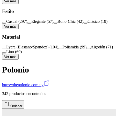
Ver más
Estilo
Casual
(
297
)
Elegante
(
57
)
Boho-Chic
(
42
)
Clásico
(
19
)
Ver más
Material
Lycra (Elastano/Spandex)
(
104
)
Poliamida
(
99
)
Algodón
(
71
)
Lino
(
69
)
Ver más
Polonio
https://thepolonio.com.uy
342
productos encontrados
Ordenar