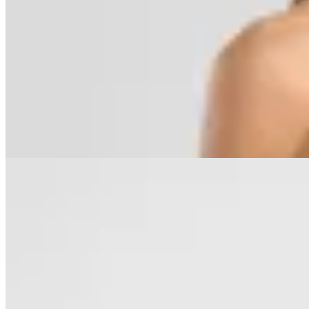
Polonio
Bottom Bikini Flower Bloomline
$ 3.570
$ 1.785