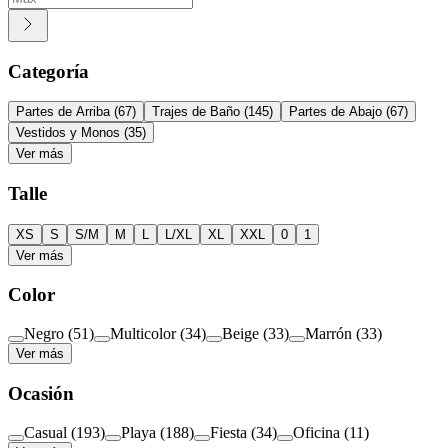
Categoría
Partes de Arriba
(
67
)
Trajes de Baño
(
145
)
Partes de Abajo
(
67
)
Vestidos y Monos
(
35
)
Ver más
Talle
XS
S
S/M
M
L
L/XL
XL
XXL
0
1
Ver más
Color
Negro
(
51
)
Multicolor
(
34
)
Beige
(
33
)
Marrón
(
33
)
Ver más
Ocasión
Casual
(
193
)
Playa
(
188
)
Fiesta
(
34
)
Oficina
(
11
)