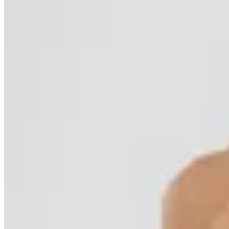
50
% OFF
Polonio
Top Bikini Flower Bloomline White
$ 3.780
$ 1.890