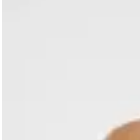
50
% OFF
Polonio
Bottom Bikini Vale Reversible