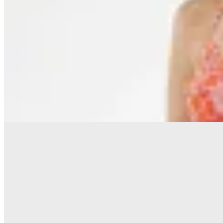
Polonio
Bikini Ibiza Polonio Menorca Jaguar
Pink
$ 4.830
$ 2.415