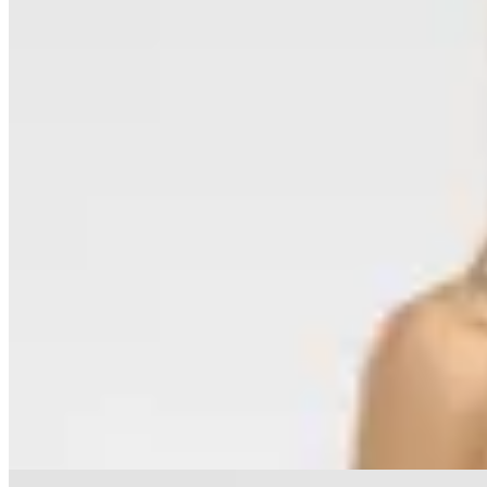
50
% OFF
Polonio
Top Bikini Vale Reversible
$ 3.570
$ 1.785