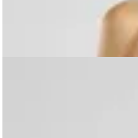
Enteriza Flower Abby Bloomline
$ 6.720
$ 3.360