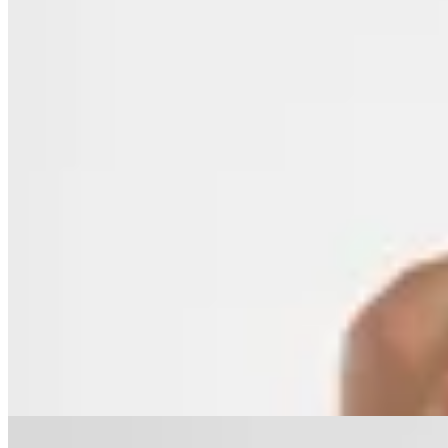
Polonio
Malla Enteriza Lu Snake
$ 6.720
$ 3.360