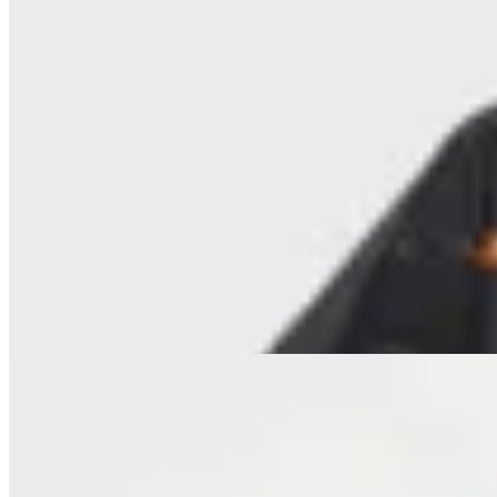
Polonio
Camisa Camp-Collar Mermaid
$ 5.670
$ 2.835