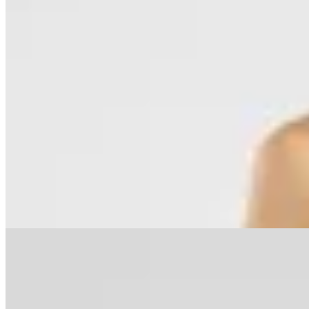
50
% OFF
Polonio
Bottom Bikini Marti Bloomline
$ 3.360
$ 1.680