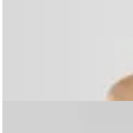
50
% OFF
Polonio
Top Bikini Ele Blue
$ 3.780