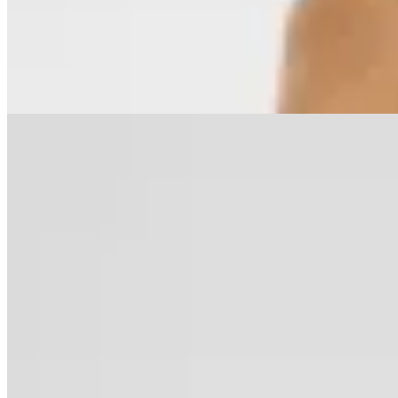
$ 3.570
$ 1.785