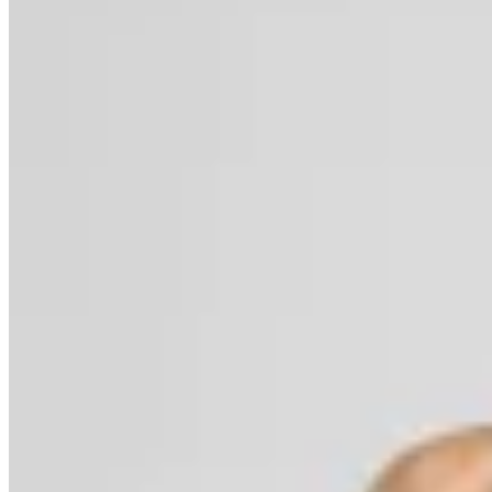
Polonio
Enteriza Lu Bloomline White
$ 6.720
$ 3.360