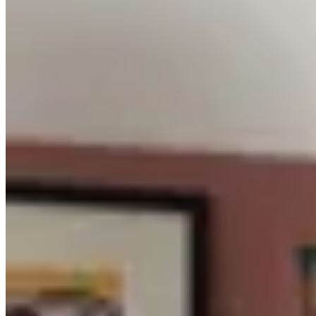
PICÚ
Top algodón celeste
$ 990