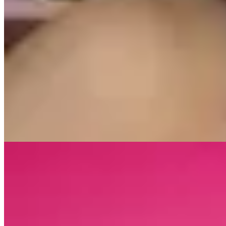
PICÚ
Top de algodón rojo
$ 990