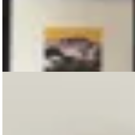
PICÚ
Top de algodón negro
$ 990