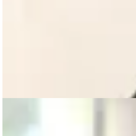
PICÚ
Falda Jogging
$ 2.590