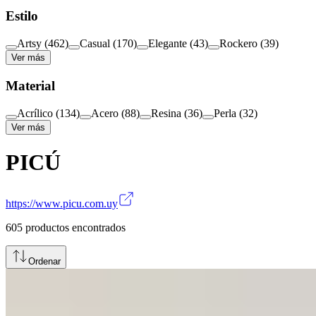
Estilo
Artsy
(
462
)
Casual
(
170
)
Elegante
(
43
)
Rockero
(
39
)
Ver más
Material
Acrílico
(
134
)
Acero
(
88
)
Resina
(
36
)
Perla
(
32
)
Ver más
PICÚ
https://www.picu.com.uy
605
productos encontrados
Ordenar