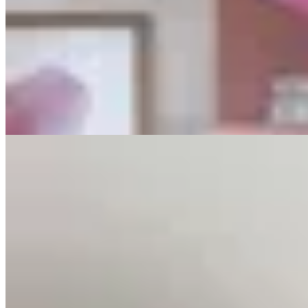
PICÚ
Pantalón Japonés Rojo
$ 2.890