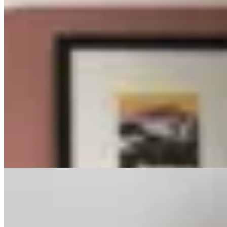
PICÚ
Remera de microtul
$ 2.190