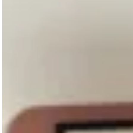
PICÚ
Remera de microtul azul