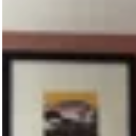
PICÚ
Remera de Microtul
$ 2.190