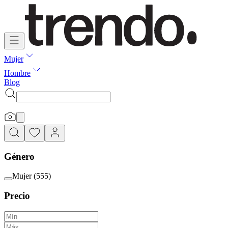
Mujer
Hombre
Blog
Género
Mujer
(
555
)
Precio