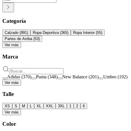
Categoría
Calzado
(
991
)
Ropa Deportiva
(
365
)
Ropa Interior
(
55
)
Partes de Arriba
(
53
)
Ver más
Marca
Adidas
(
370
)
Puma
(
348
)
New Balance
(
201
)
Umbro
(
192
)
Ver más
Talle
XS
S
M
L
XL
XXL
3XL
1
2
6
Ver más
Color