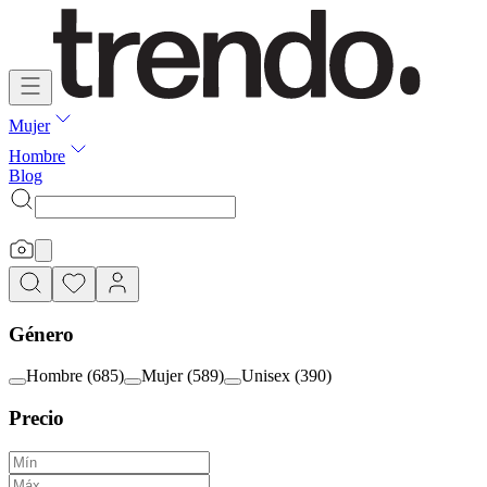
Mujer
Hombre
Blog
Género
Hombre
(
685
)
Mujer
(
589
)
Unisex
(
390
)
Precio