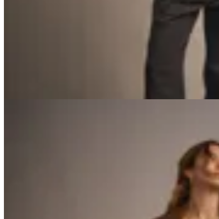
Top Jewell Satén con Encaje
$ 1.900
$ 1.140