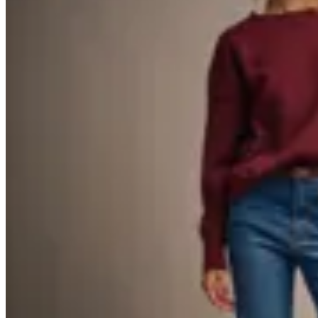
40
% OFF
Peonia
Sweater Liven
$ 2.100