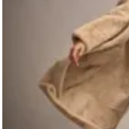
40
% OFF
Peonia
Polera Selene
$ 1.500
$ 900