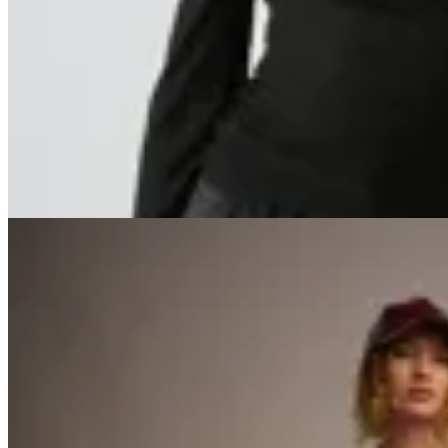
Peonia
Remera Gravity
$ 1.700
$ 1.020