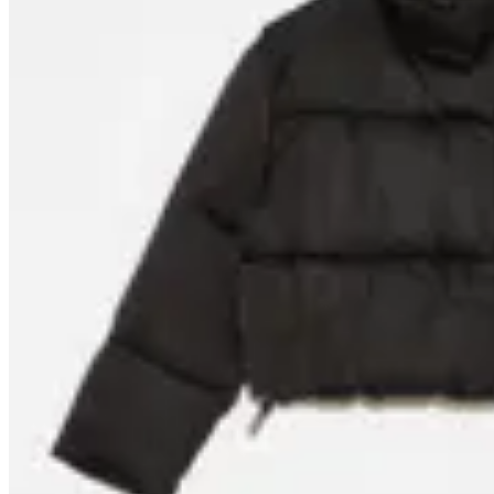
40
% OFF
Peonia
Campera Puffer Corta Maida
$ 3.900
$ 1.560