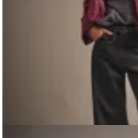
40
% OFF
Peonia
Campera Puffer Corta Maida
$ 3.900
$ 1.560