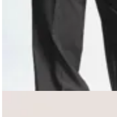
Peonia
Pantalón Connie
$ 3.100
$ 1.860