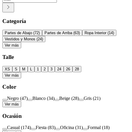
Categoría
Partes de Abajo
(
72
)
Partes de Arriba
(
63
)
Ropa Interior
(
14
)
Vestidos y Monos
(
24
)
Ver más
Talle
XS
S
M
L
1
2
3
24
26
28
Ver más
Color
Negro
(
47
)
Blanco
(
34
)
Beige
(
28
)
Gris
(
21
)
Ver más
Ocasión
Casual
(
174
)
Fiesta
(
83
)
Oficina
(
31
)
Formal
(
18
)