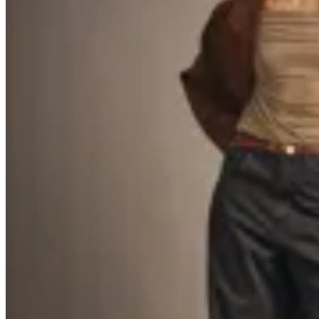
40
% OFF
Peonia
Jean Génova
$ 2.900