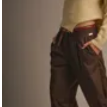
40
% OFF
Peonia
Pantalón Connie
$ 3.100
$ 1.860