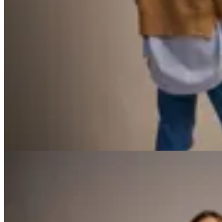
Peonia
Sweater Liven
$ 2.100
$ 1.260