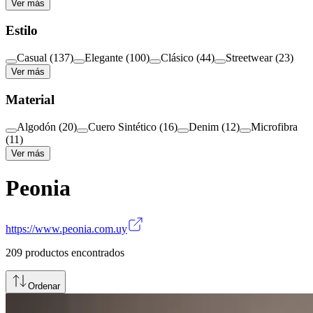
Ver más
Estilo
Casual
(
137
)
Elegante
(
100
)
Clásico
(
44
)
Streetwear
(
23
)
Ver más
Material
Algodón
(
20
)
Cuero Sintético
(
16
)
Denim
(
12
)
Microfibra
(
11
)
Ver más
Peonia
https://www.peonia.com.uy
209
productos encontrados
Ordenar