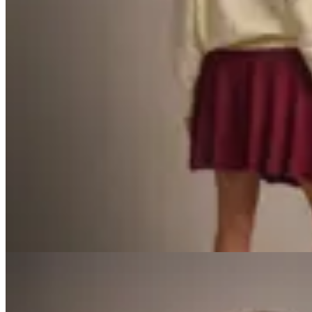
Peonia
Sweater Liven
$ 2.100
$ 1.260