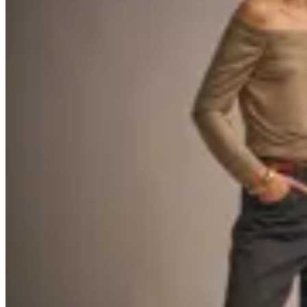
40
% OFF
Peonia
Remera Gravity