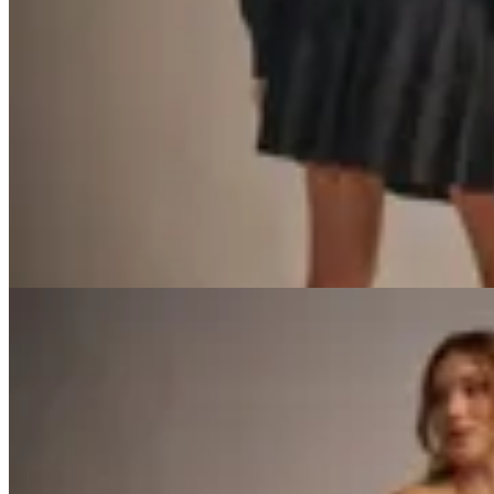
Peonia
Sweater Liven
$ 2.100
$ 1.260