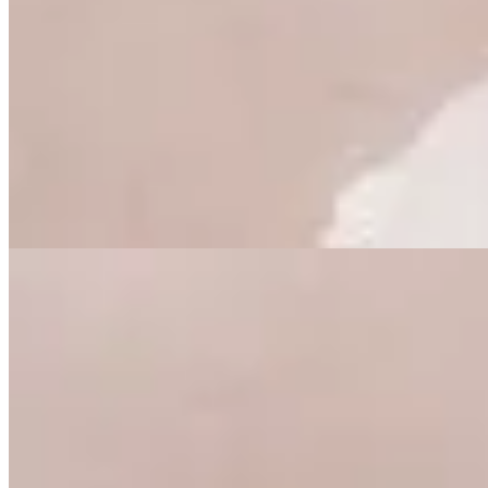
Peach
Blusa Ktun
$ 890
$ 623