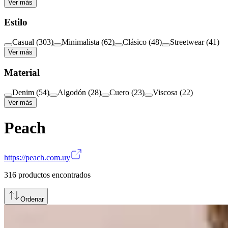
Ver más
Estilo
Casual
(
303
)
Minimalista
(
62
)
Clásico
(
48
)
Streetwear
(
41
)
Ver más
Material
Denim
(
54
)
Algodón
(
28
)
Cuero
(
23
)
Viscosa
(
22
)
Ver más
Peach
https://peach.com.uy
316
productos encontrados
Ordenar