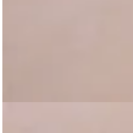
Peach
Pantalón Kpak
$ 1.490
$ 1.043