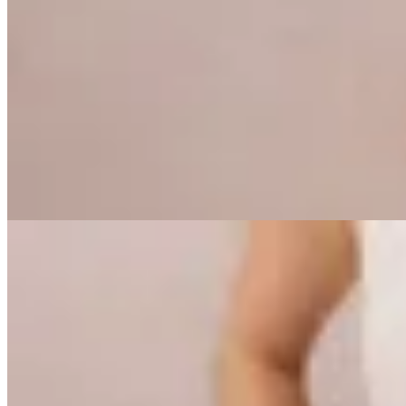
Peach
Pantalón Mupe
$ 1.390
$ 973