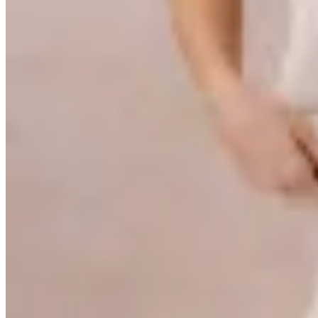
30
% OFF
Peach
Pantalón Kpak