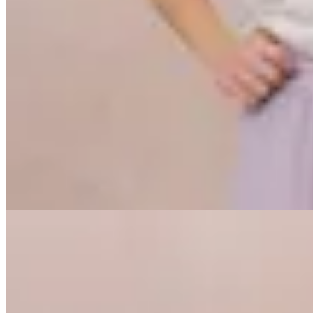
Peach
Pantalón Mupe
$ 1.390
$ 973