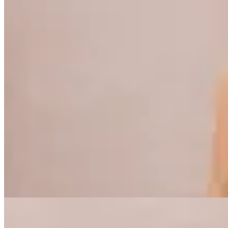
30
% OFF
Peach
Pantalón Mupe
$ 1.390
$ 973