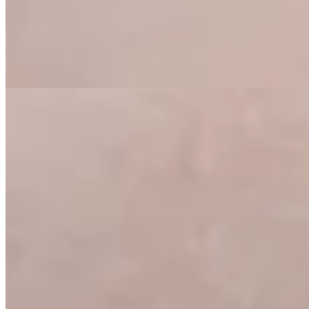
$ 790
$ 553