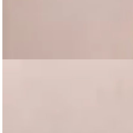
Pantalón Mupe
$ 1.390
$ 973