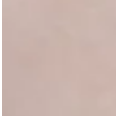
30
% OFF
Peach
Remera Vezo