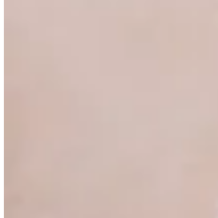
30
% OFF
Peach
Pantalón Kpak
$ 1.490