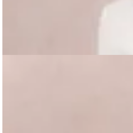
Remera Tejida Umoh
$ 790
$ 553