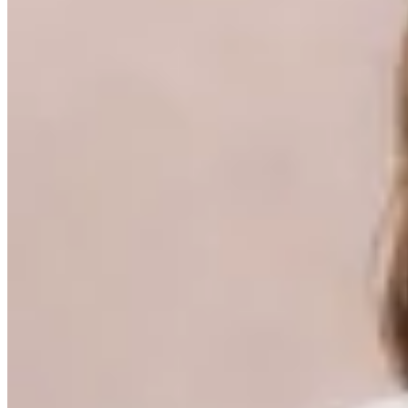
30
% OFF
Peach