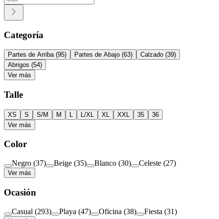
Categoría
Partes de Arriba
(
95
)
Partes de Abajo
(
63
)
Calzado
(
39
)
Abrigos
(
54
)
Ver más
Talle
XS
S
S/M
M
L
L/XL
XL
XXL
35
36
Ver más
Color
Negro
(
37
)
Beige
(
35
)
Blanco
(
30
)
Celeste
(
27
)
Ver más
Ocasión
Casual
(
293
)
Playa
(
47
)
Oficina
(
38
)
Fiesta
(
31
)