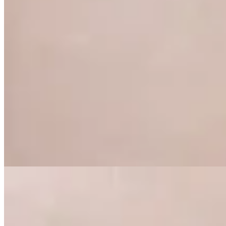
Peach
Bermuda de Jean Vonu
$ 1.890
$ 1.323