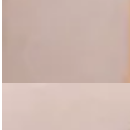
Peach
Pantalón Mupe
$ 1.390
$ 973