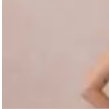
30
% OFF
Peach
Pollera de Jean Ruet
$ 1.690
$ 1.183