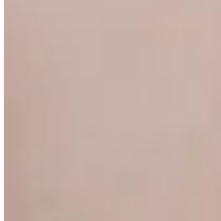
30
% OFF
Peach
Pantalón Mupe
$ 1.390
$ 973