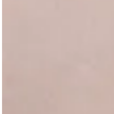
30
% OFF
Peach
Jean Svaz
$ 1.890
$ 1.323