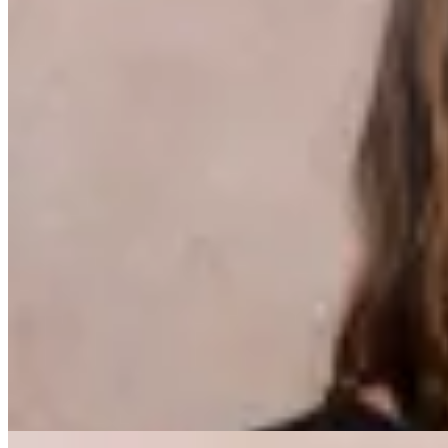
30
% OFF
Peach
Buzo Rdog
$ 1.290
$ 903