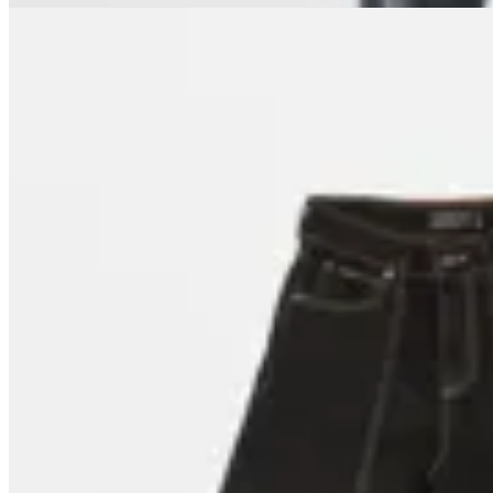
51
% OFF