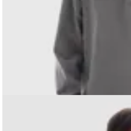
PASTICHE
Chomba Jim
$ 3.550
$ 1.740