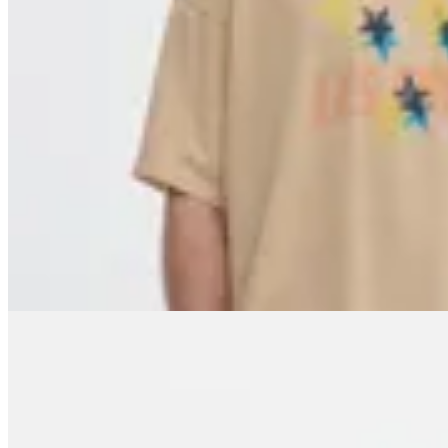
PASTICHE
T-shirt Boxy
$ 2.650
$ 869