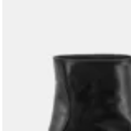
18
% OFF
PASTICHE
Bota Vereda