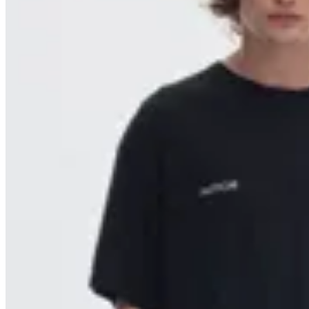
18
% OFF
PASTICHE
T-shirt Boxy
$ 2.650