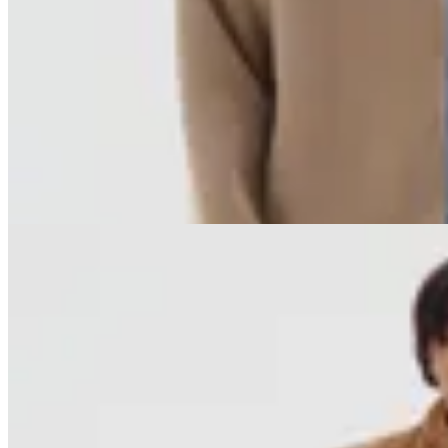
PASTICHE
Campera Kiddo
$ 7.800
$ 3.196