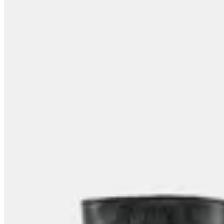
18
% OFF