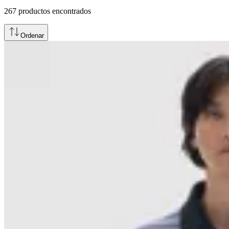
267
productos encontrados
Ordenar