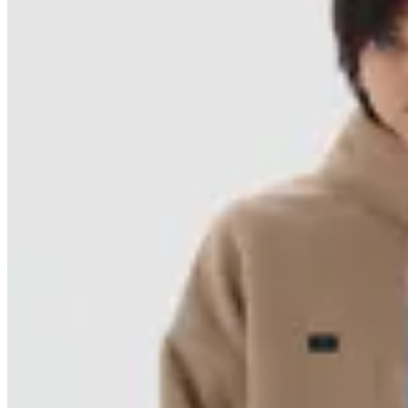
51
% OFF