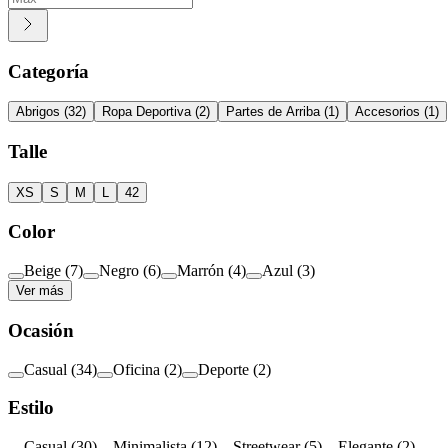
Categoría
Abrigos
(
32
)
Ropa Deportiva
(
2
)
Partes de Arriba
(
1
)
Accesorios
(
1
)
Talle
XS
S
M
L
42
Color
Beige
(
7
)
Negro
(
6
)
Marrón
(
4
)
Azul
(
3
)
Ver más
Ocasión
Casual
(
34
)
Oficina
(
2
)
Deporte
(
2
)
Estilo
Casual
(
30
)
Minimalista
(
12
)
Streetwear
(
5
)
Elegante
(
2
)