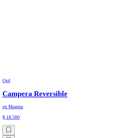
Oof
Campera Reversible
en
Magma
$ 18.500