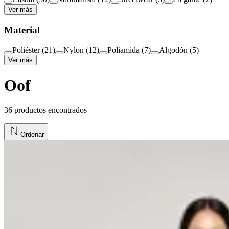
Ver más
Material
Poliéster
(
21
)
Nylon
(
12
)
Poliamida
(
7
)
Algodón
(
5
)
Ver más
Oof
36
productos encontrados
Ordenar