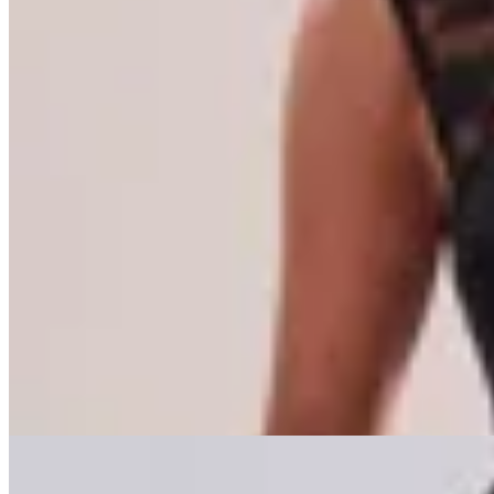
OFELIA
Body Pecan
$ 1.800