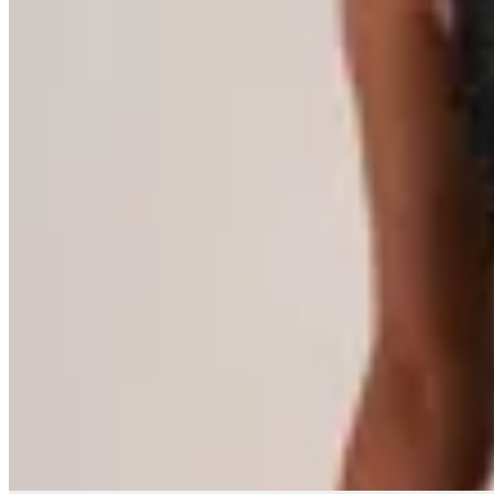
OFELIA
Body Zafiro
$ 2.300