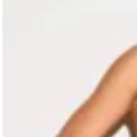
OFELIA
Guille Print Dress
$ 3.100