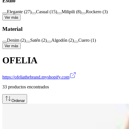
Estilo
Elegante
(
27
)
Casual
(
15
)
Milipili
(
8
)
Rockero
(
3
)
Ver más
Material
Denim
(
2
)
Satén
(
2
)
Algodón
(
2
)
Cuero
(
1
)
Ver más
OFELIA
https://ofeliathebrand.myshopify.com
33
productos encontrados
Ordenar