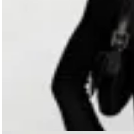
OFELIA
Vestido Nina
$ 2.100