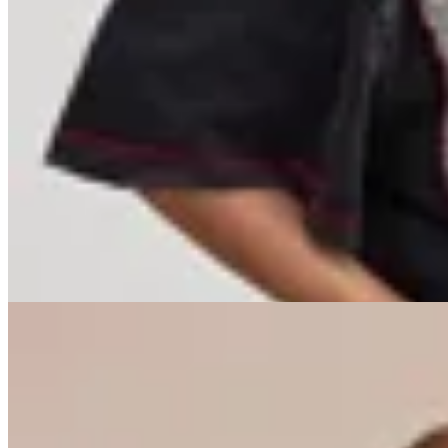
OFELIA
Remera California
$ 1.890