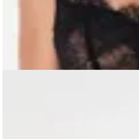
OFELIA
Corset Lencero Alba
$ 2.190