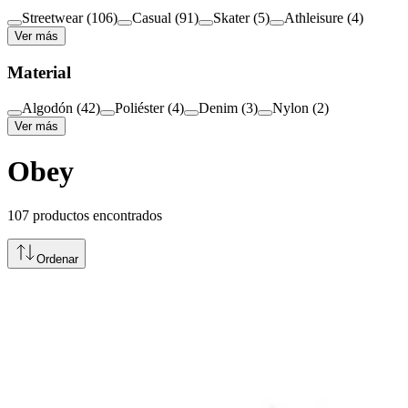
Streetwear
(
106
)
Casual
(
91
)
Skater
(
5
)
Athleisure
(
4
)
Ver más
Material
Algodón
(
42
)
Poliéster
(
4
)
Denim
(
3
)
Nylon
(
2
)
Ver más
Obey
107
productos encontrados
Ordenar