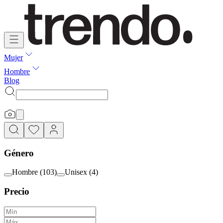
Mujer
Hombre
Blog
Género
Hombre
(
103
)
Unisex
(
4
)
Precio