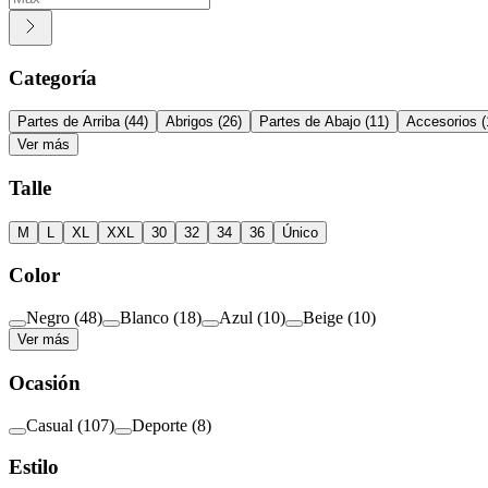
Categoría
Partes de Arriba
(
44
)
Abrigos
(
26
)
Partes de Abajo
(
11
)
Accesorios
(
Ver más
Talle
M
L
XL
XXL
30
32
34
36
Único
Color
Negro
(
48
)
Blanco
(
18
)
Azul
(
10
)
Beige
(
10
)
Ver más
Ocasión
Casual
(
107
)
Deporte
(
8
)
Estilo