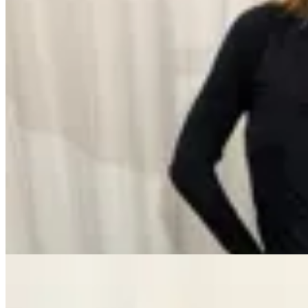
No se lo digas
Remera básica de punto
$ 1.990
$ 1.393