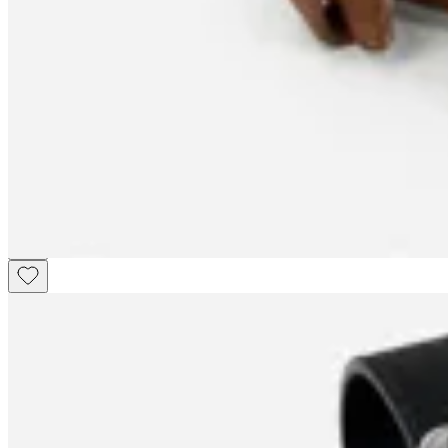
No se lo digas
Cinto Glem
$ 2.190