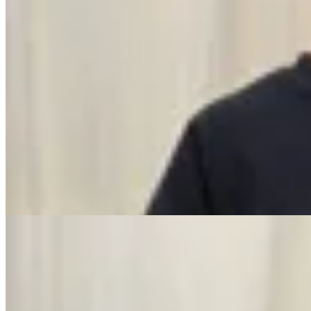
No se lo digas
Buzo Nevada
$ 3.990