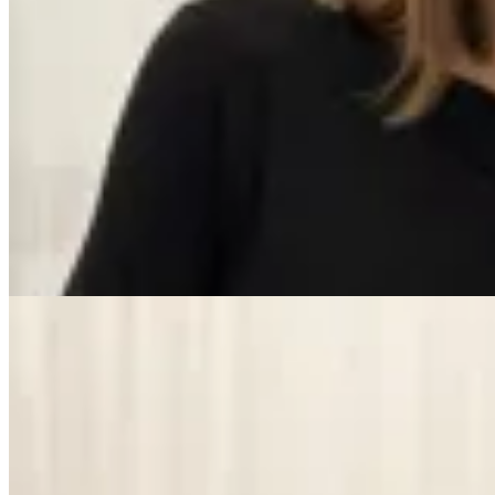
No se lo digas
Remera básica de punto
$ 1.990
$ 1.393
30
% OFF