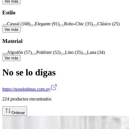
Ver más
Estilo
Casual
(
168
)
Elegante
(
91
)
Boho-Chic
(
35
)
Clásico
(
25
)
Ver más
Material
Algodón
(
57
)
Poliéster
(
52
)
Lino
(
35
)
Lana
(
34
)
Ver más
No se lo digas
https://noselodigas.com.uy
224
productos encontrados
Ordenar