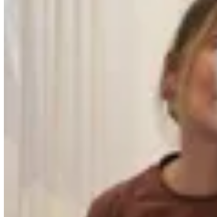
No se lo digas
Remera Ícono NSLD
$ 2.890