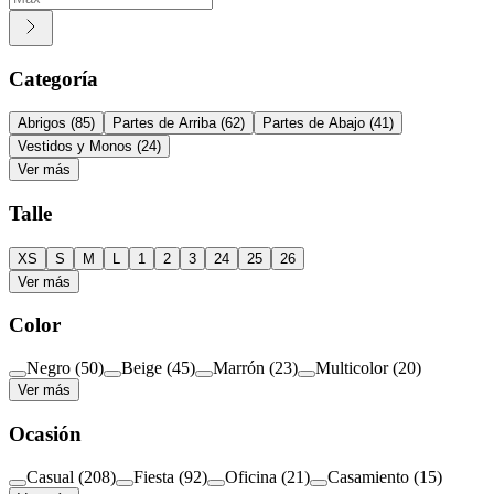
Categoría
Abrigos
(
85
)
Partes de Arriba
(
62
)
Partes de Abajo
(
41
)
Vestidos y Monos
(
24
)
Ver más
Talle
XS
S
M
L
1
2
3
24
25
26
Ver más
Color
Negro
(
50
)
Beige
(
45
)
Marrón
(
23
)
Multicolor
(
20
)
Ver más
Ocasión
Casual
(
208
)
Fiesta
(
92
)
Oficina
(
21
)
Casamiento
(
15
)