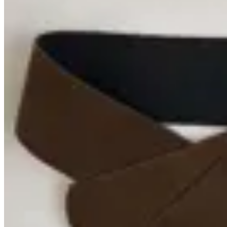
No se lo digas
Faja Serena
$ 4.690