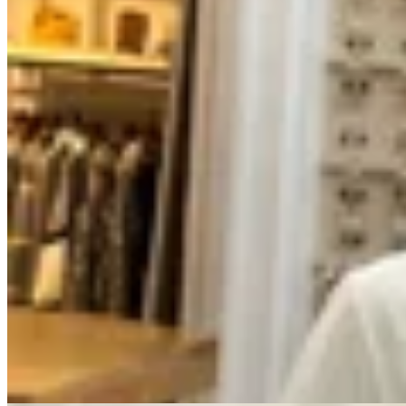
No se lo digas
Remera Ícono NSLD
$ 2.890