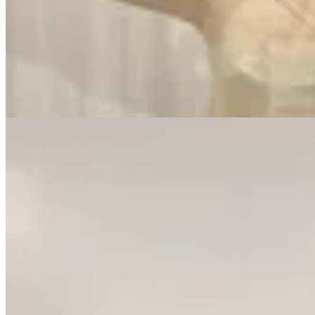
$ 1.990
$ 1.393
30
% OFF