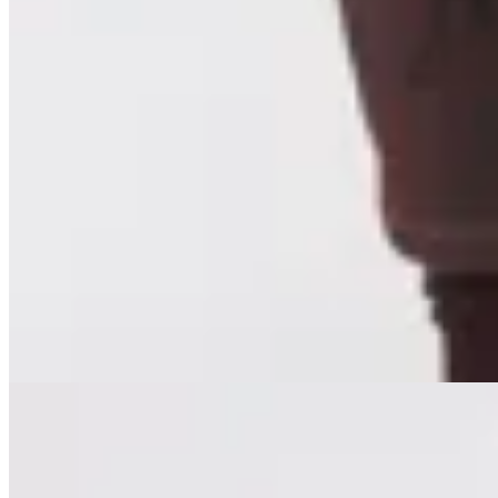
MUTMA
Slipper Najada
$ 6.200
$ 3.700
40
% OFF