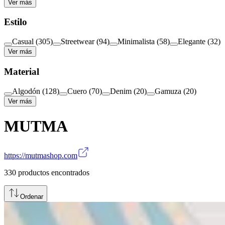
Ver más
Estilo
Casual
(
305
)
Streetwear
(
94
)
Minimalista
(
58
)
Elegante
(
32
)
Ver más
Material
Algodón
(
128
)
Cuero
(
70
)
Denim
(
20
)
Gamuza
(
20
)
Ver más
MUTMA
https://mutmashop.com
330
productos encontrados
Ordenar