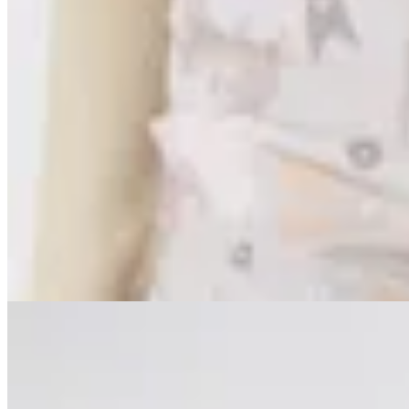
MUTMA
Pantalón Rewe
$ 6.400
$ 3.900
40
% OFF