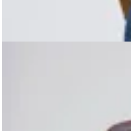
$ 6.900
$ 4.100
41
% OFF