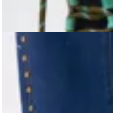
$ 7.800
$ 4.700
41
% OFF