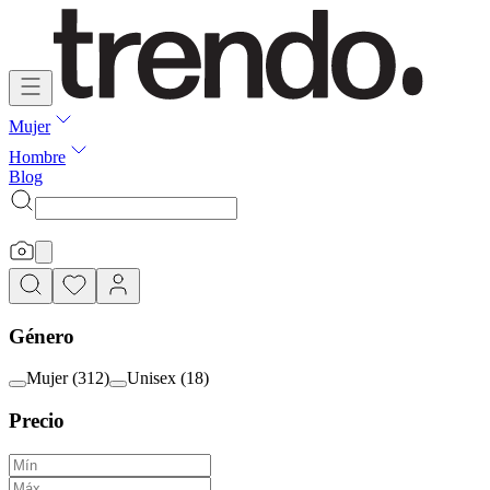
Mujer
Hombre
Blog
Género
Mujer
(
312
)
Unisex
(
18
)
Precio