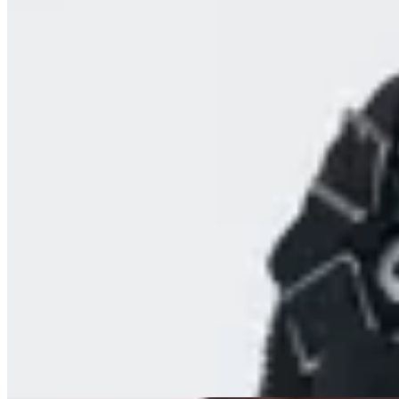
MUTMA
Slipper Najada
$ 6.200
$ 3.700