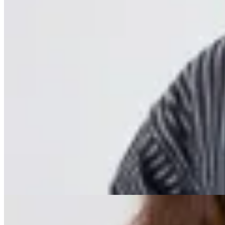
MUTMA
Campera Turada
$ 8.500
$ 5.100
40
% OFF