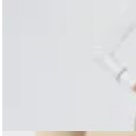
MUTMA
Pantalón Strinco
$ 6.200
$ 3.700