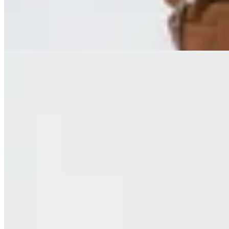
$ 3.700
40
% OFF