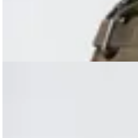
Slipper Najada
$ 6.200
$ 3.700
40
% OFF