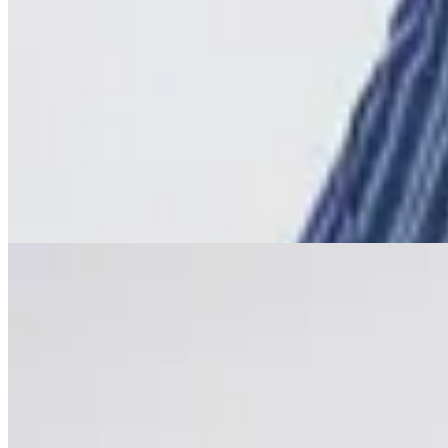
MUTMA
Pantalón Rito
$ 6.900
$ 4.100
40
% OFF