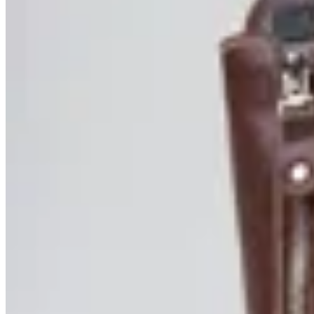
MUTMA
Bota Mutma Tazada
$ 7.800
$ 4.700