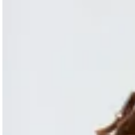
MUTMA
Slipper Najada
$ 6.200