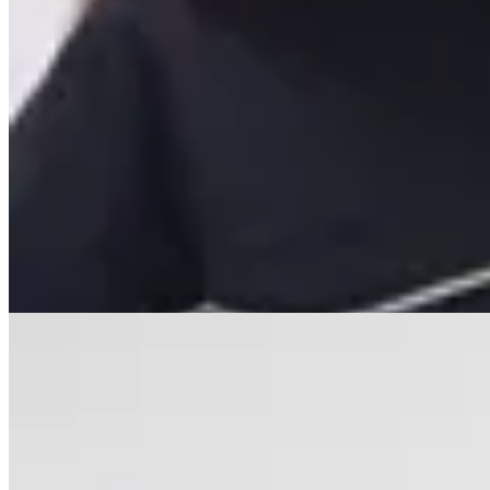
MUTMA
Camisa Camu
$ 5.300
$ 3.200
40
% OFF