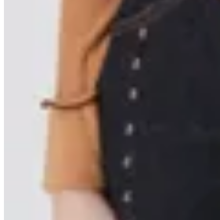
MUTMA
Pantalón Syso
$ 6.900
$ 4.100