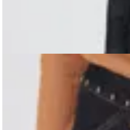
Campera Turada
$ 8.500
$ 5.100
40
% OFF