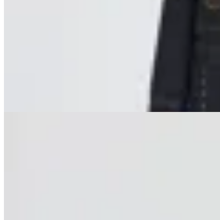
MUTMA
Campera Classy
$ 7.900
$ 4.700
39
% OFF