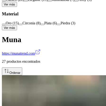
Ver más
Material
Oro
(
15
)
Circonia
(
8
)
Plata
(
6
)
Piedra
(
3
)
Ver más
Muna
https://munatrend.com
27
productos encontrados
Ordenar