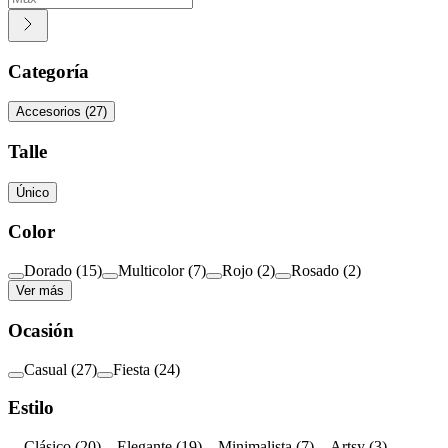
Categoría
Accesorios
(
27
)
Talle
Único
Color
Dorado
(
15
)
Multicolor
(
7
)
Rojo
(
2
)
Rosado
(
2
)
Ver más
Ocasión
Casual
(
27
)
Fiesta
(
24
)
Estilo
Clásico
(
20
)
Elegante
(
19
)
Minimalista
(
7
)
Artsy
(
3
)