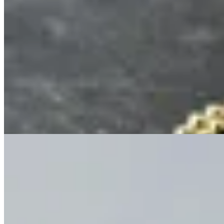
Muna
Cadena con dije de espina de pescado
$ 3.800