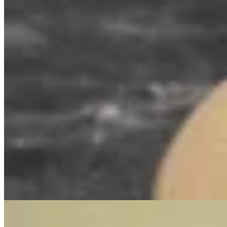
Muna
Pulsera rígida oval
$ 1.800