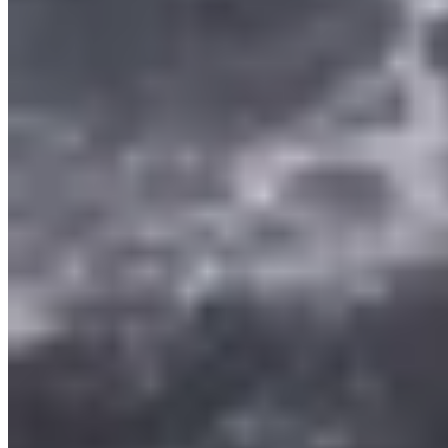
Muna
Pulsera rígida
$ 1.800