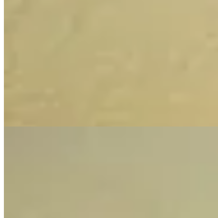
Muna
Aros Sky
$ 2.000