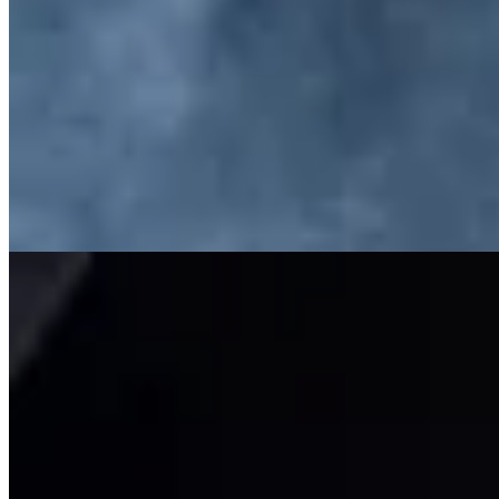
Muna
Dije Flor
$ 1.800