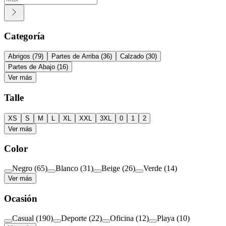
Categoría
Abrigos
(
79
)
Partes de Arriba
(
36
)
Calzado
(
30
)
Partes de Abajo
(
16
)
Ver más
Talle
XS
S
M
L
XL
XXL
3XL
0
1
2
Ver más
Color
Negro
(
65
)
Blanco
(
31
)
Beige
(
26
)
Verde
(
14
)
Ver más
Ocasión
Casual
(
190
)
Deporte
(
22
)
Oficina
(
12
)
Playa
(
10
)