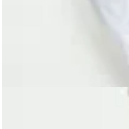
Molt
Camisa Kala
$ 4.300