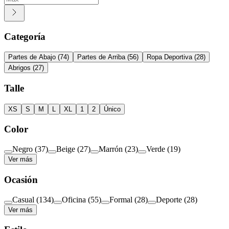
Categoría
Partes de Abajo
(
74
)
Partes de Arriba
(
56
)
Ropa Deportiva
(
28
)
Abrigos
(
27
)
Talle
XS
S
M
L
XL
1
2
Único
Color
Negro
(
37
)
Beige
(
27
)
Marrón
(
23
)
Verde
(
19
)
Ver más
Ocasión
Casual
(
134
)
Oficina
(
55
)
Formal
(
28
)
Deporte
(
28
)
Ver más