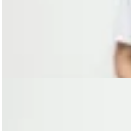
Molt
Pantalón Dalia
$ 5.600