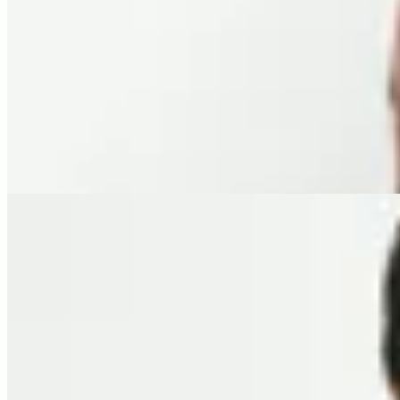
Molt
Pantalón Velt
$ 5.800