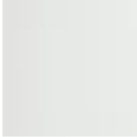
Molt
Pantalón Velt
$ 5.800