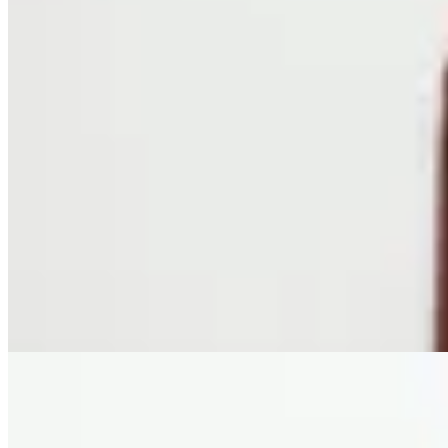
Molt
Abrigo Lirio
$ 11.300