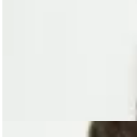
Molt
Pantalón Dalia
$ 5.600