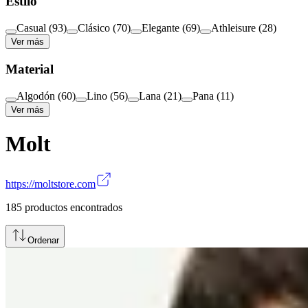
Estilo
Casual
(
93
)
Clásico
(
70
)
Elegante
(
69
)
Athleisure
(
28
)
Ver más
Material
Algodón
(
60
)
Lino
(
56
)
Lana
(
21
)
Pana
(
11
)
Ver más
Molt
https://moltstore.com
185
productos encontrados
Ordenar