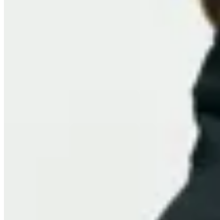
Molt
Abrigo Lirio
$ 11.300