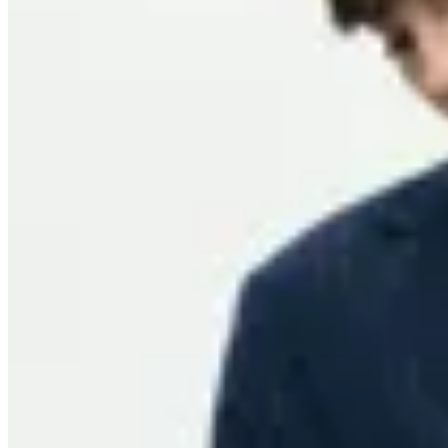
Molt
Blazer Áster