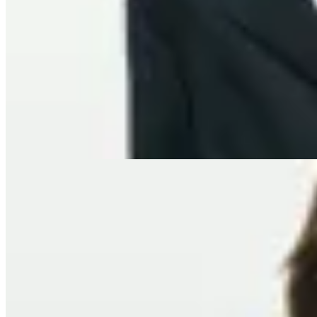
Molt
Blazer Áster
$ 7.900