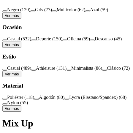
Negro
(
129
)
Gris
(
73
)
Multicolor
(
62
)
Azul
(
59
)
Ver más
Ocasión
Casual
(
532
)
Deporte
(
150
)
Oficina
(
59
)
Descanso
(
45
)
Ver más
Estilo
Casual
(
489
)
Athleisure
(
131
)
Minimalista
(
86
)
Clásico
(
72
)
Ver más
Material
Poliéster
(
118
)
Algodón
(
80
)
Lycra (Elastano/Spandex)
(
68
)
Nylon
(
55
)
Ver más
Mix Up