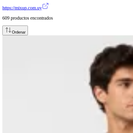
https://mixup.com.uy
609
productos encontrados
Ordenar