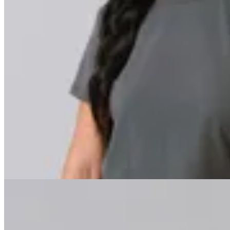
Minot
Remera Milena
$ 699