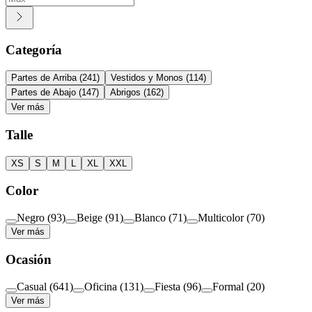
Categoría
Partes de Arriba
(
241
)
Vestidos y Monos
(
114
)
Partes de Abajo
(
147
)
Abrigos
(
162
)
Ver más
Talle
XS
S
M
L
XL
XXL
Color
Negro
(
93
)
Beige
(
91
)
Blanco
(
71
)
Multicolor
(
70
)
Ver más
Ocasión
Casual
(
641
)
Oficina
(
131
)
Fiesta
(
96
)
Formal
(
20
)
Ver más