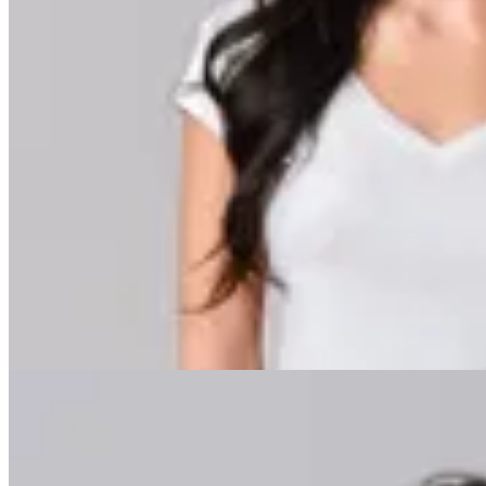
Minot
Remera Zoey
$ 599