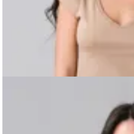
Minot
Remera Zoey
$ 599