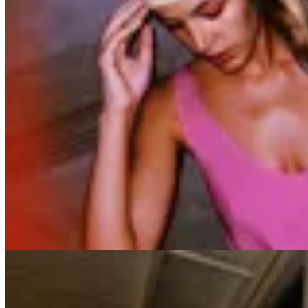
MILØ
Blusa Siena
$ 2.900
$ 2.465