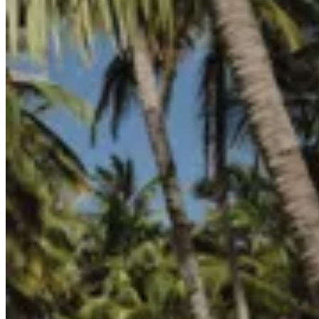
40
% OFF
MILØ
Enteriza Nova