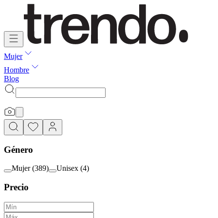
Mujer
Hombre
Blog
Género
Mujer
(
389
)
Unisex
(
4
)
Precio