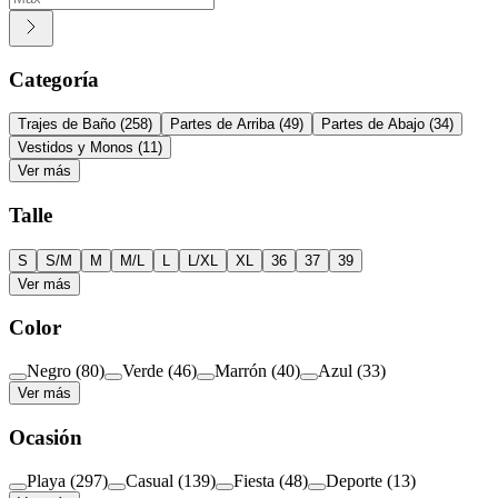
Categoría
Trajes de Baño
(
258
)
Partes de Arriba
(
49
)
Partes de Abajo
(
34
)
Vestidos y Monos
(
11
)
Ver más
Talle
S
S/M
M
M/L
L
L/XL
XL
36
37
39
Ver más
Color
Negro
(
80
)
Verde
(
46
)
Marrón
(
40
)
Azul
(
33
)
Ver más
Ocasión
Playa
(
297
)
Casual
(
139
)
Fiesta
(
48
)
Deporte
(
13
)