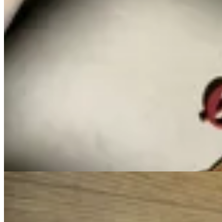
MILØ
Charm
$ 650