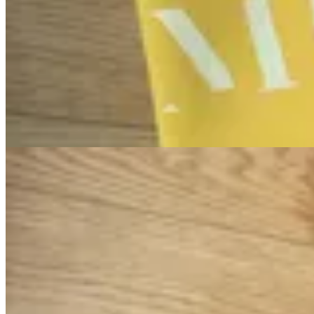
MILØ
Clutch Neopreno
$ 750