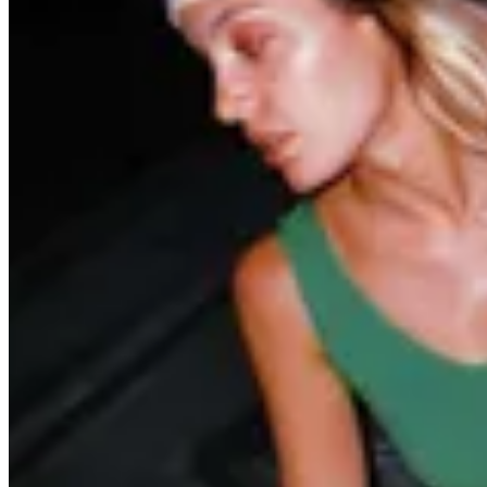
MILØ
Blusa Siena
$ 2.900
$ 2.465