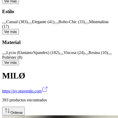
Ver más
Estilo
Casual
(
383
)
Elegante
(
41
)
Boho-Chic
(
33
)
Minimalista
(
17
)
Ver más
Material
Lycra (Elastano/Spandex)
(
182
)
Viscosa
(
24
)
Resina
(
10
)
Poliéster
(
8
)
Ver más
MILØ
https://uy.storemilo.com
393
productos encontrados
Ordenar