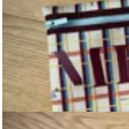
MILØ
Clutch Neopreno
$ 750