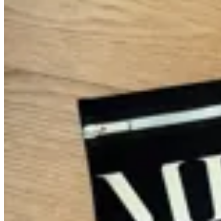
MILØ
Clutch Neopreno
$ 750