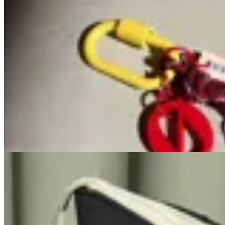
MILØ
Charm
$ 650