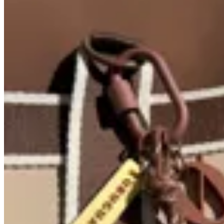
MILØ
Charm
$ 650