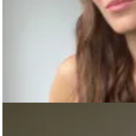
MILØ
Casquete SS26
$ 1.700