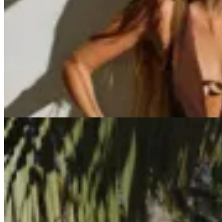
MILØ
Enteriza Nova
$ 4.900
$ 2.940