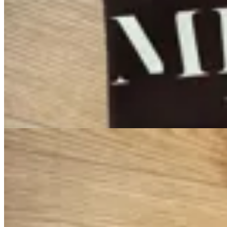
MILØ
Clutch Neopreno
$ 750