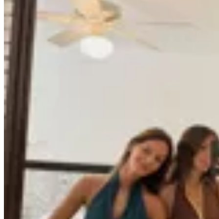
40
% OFF
MILØ
Short de Baño Pol
$ 2.800
$ 1.680