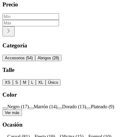
Precio
Categoría
Accesorios
(
54
)
Abrigos
(
28
)
Talle
XS
S
M
L
XL
Único
Color
Negro
(
17
)
Marrón
(
14
)
Dorado
(
13
)
Plateado
(
9
)
Ver más
Ocasión
Casual
(
81
)
Fiesta
(
19
)
Oficina
(
15
)
Formal
(
10
)