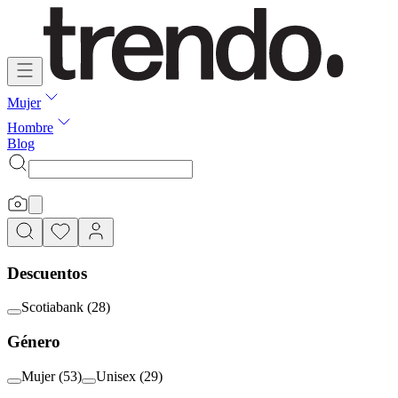
Mujer
Hombre
Blog
Descuentos
Scotiabank
(
28
)
Género
Mujer
(
53
)
Unisex
(
29
)