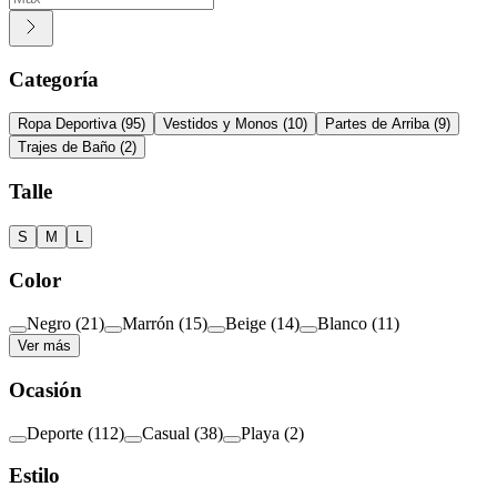
Categoría
Ropa Deportiva
(
95
)
Vestidos y Monos
(
10
)
Partes de Arriba
(
9
)
Trajes de Baño
(
2
)
Talle
S
M
L
Color
Negro
(
21
)
Marrón
(
15
)
Beige
(
14
)
Blanco
(
11
)
Ver más
Ocasión
Deporte
(
112
)
Casual
(
38
)
Playa
(
2
)
Estilo