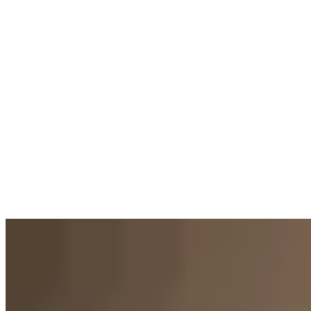
Marpi
Calza Luly
$ 2.000
$ 1.200