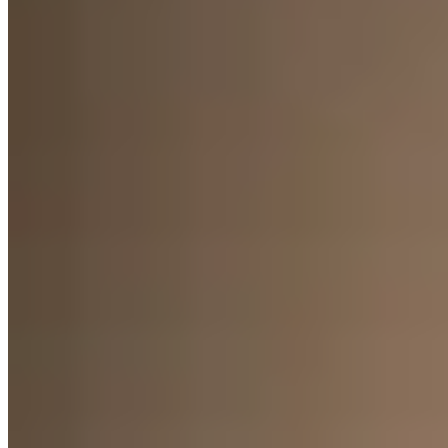
Marpi
Enterito Ona
$ 2.550