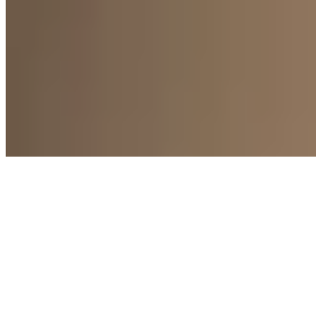
Marpi
Enterito Ona
$ 2.550