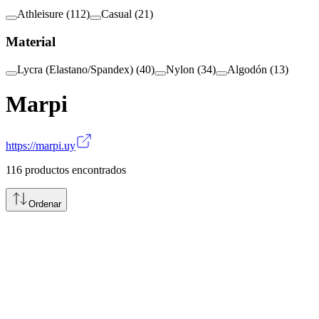
Athleisure
(
112
)
Casual
(
21
)
Material
Lycra (Elastano/Spandex)
(
40
)
Nylon
(
34
)
Algodón
(
13
)
Marpi
https://marpi.uy
116
productos encontrados
Ordenar