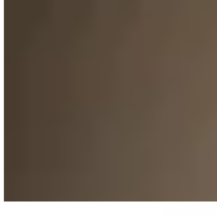
Marpi
Short New Aura
$ 1.550