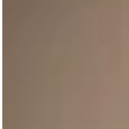
Marpi
Short New Aura
$ 1.550