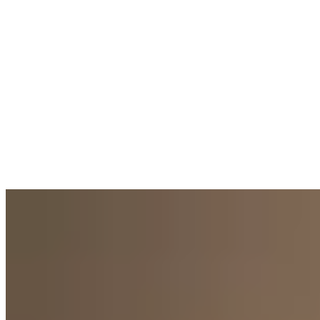
Marpi
Top Basic
$ 1.400
$ 840